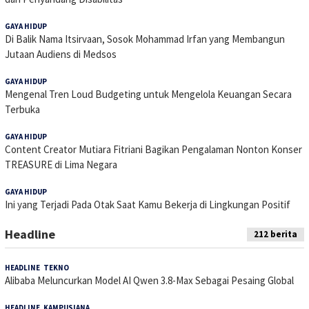
GAYA HIDUP
5 Juli 2026
Di Balik Nama Itsirvaan, Sosok Mohammad Irfan yang Membangun
Jutaan Audiens di Medsos
GAYA HIDUP
5 Juli 2026
Mengenal Tren Loud Budgeting untuk Mengelola Keuangan Secara
Terbuka
GAYA HIDUP
4 Juli 2026
Content Creator Mutiara Fitriani Bagikan Pengalaman Nonton Konser
TREASURE di Lima Negara
GAYA HIDUP
24 Juni 2026
Ini yang Terjadi Pada Otak Saat Kamu Bekerja di Lingkungan Positif
Headline
212 berita
HEADLINE
,
TEKNO
4 Agustus 2026
Alibaba Meluncurkan Model AI Qwen 3.8-Max Sebagai Pesaing Global
HEADLINE
,
KAMPUSIANA
22 Juli 2026