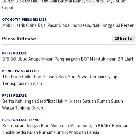
Denza D9 2026 Hadir Dibekali Baterai Blade, Sistem Isi Daya Super
Cepat
OTOMOTIF
,
PRESS RELEASE
7 Maret 2026
Mobil Listrik China Rajai Pasar Global Indonesia, Naik Hingga 60 Persen
Press Release
28 berita
PRESS RELEASE
30 Juli 2026
BRI BO Ubud Anugerahkan Penghargaan BOTM untuk Insan BRILiaN
BISNIS
,
PRESS RELEASE
6 Juli 2026
The Dune Collection: Filosofi Baru Sun Power Ceramics yang
Terinspirasi dari Alam
PRESS RELEASE
24 Juni 2026
Berita Kehilangan Sertifikat Hak Milik atas Satuan Rumah Susun
Warga Tanjung Duren
PRESS RELEASE
,
TEKNO
1 Juni 2026
Bertepatan dengan Blue Moon dan Micromoon, LYBRARY Hadirkan
Ensiklopedia Bulan Purnama untuk Anak dan Lansia