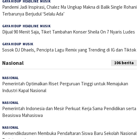
GAYA HIDUP
,
HEADLINE
,
MUSIK
10 Oktober 2024
Pandemi Jadi Inspirasi, Chalez Ma Ungkap Makna di Balik Single Rohani
Terbarunya Berjudul ‘Selalu Ada’
GAYA HIDUP
,
HEADLINE
,
MUSIK
23 Juli 2024
Dijual 90 Menit Saja, Tiket Tambahan Konser Sheila On 7 Nyaris Ludes
GAYA HIDUP
,
MUSIK
5 Februari 2024
Sosok DJ Dhaels, Pencipta Lagu Remix yang Trending di IG dan Tiktok
Nasional
106 berita
NASIONAL
27 Juli 2026
Pemerintah Optimalkan Riset Perguruan Tinggi untuk Memajukan
Industri Kapal Nasional
NASIONAL
27 Juli 2026
Pemerintah Indonesia dan Mesir Perkuat Kerja Sama Pendidikan serta
Beasiswa Mahasiswa
NASIONAL
20 Juli 2026
Kemendikdasmen Membuka Pendaftaran Siswa Baru Sekolah Nasional