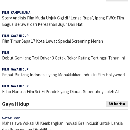
FILM
,
KAMPUSIANA
24 Juni 2026
Story Analisis Film Muda Unjuk Gigi di “Lensa Rupa”, Ipang PWO: Film
Bagus Berawal dari Keresahan Jujur Dari Hati
FILM
,
GAYA HIDUP
15 Desember 2025
Film Timur Sapa 17 Kota Lewat Special Screening Meriah
FILM
24 November 2025
Debut Gemilang Taxi Driver 3 Cetak Rekor Rating Tertinggi Tahun Ini
FILM
,
GAYA HIDUP
9 Juli 2025
Empat Bintang Indonesia yang Menaklukkan Industri Film Hollywood
FILM
,
GAYA HIDUP
23 Juni 2025
Echo Hunter: Film Sci-Fi Pendek yang Dibuat Sepenuhnya oleh AI
Gaya Hidup
39 berita
GAYA HIDUP
9 Juli 2026
Mahasiswa Vokasi UI Kembangkan Inovasi Bra Inklusif untuk Lansia
dan Penyandang Disabilitas