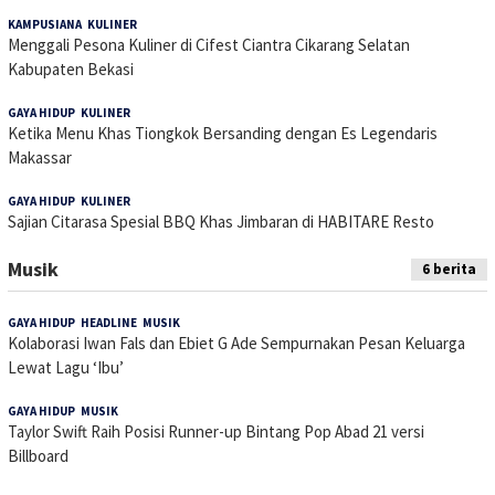
KAMPUSIANA
,
KULINER
26 Desember 2024
Menggali Pesona Kuliner di Cifest Ciantra Cikarang Selatan
Kabupaten Bekasi
GAYA HIDUP
,
KULINER
29 Juli 2024
Ketika Menu Khas Tiongkok Bersanding dengan Es Legendaris
Makassar
GAYA HIDUP
,
KULINER
17 Juli 2024
Sajian Citarasa Spesial BBQ Khas Jimbaran di HABITARE Resto
Musik
6 berita
GAYA HIDUP
,
HEADLINE
,
MUSIK
4 November 2025
Kolaborasi Iwan Fals dan Ebiet G Ade Sempurnakan Pesan Keluarga
Lewat Lagu ‘Ibu’
GAYA HIDUP
,
MUSIK
28 November 2024
Taylor Swift Raih Posisi Runner-up Bintang Pop Abad 21 versi
Billboard