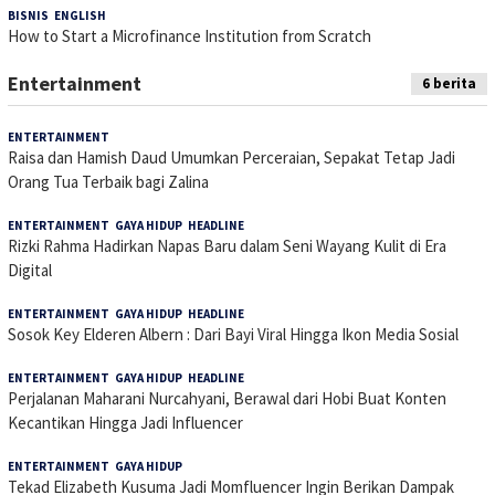
BISNIS
,
ENGLISH
20 Agustus 2025
How to Start a Microfinance Institution from Scratch
Entertainment
6 berita
ENTERTAINMENT
27 Oktober 2025
Raisa dan Hamish Daud Umumkan Perceraian, Sepakat Tetap Jadi
Orang Tua Terbaik bagi Zalina
ENTERTAINMENT
,
GAYA HIDUP
,
HEADLINE
16 April 2025
Rizki Rahma Hadirkan Napas Baru dalam Seni Wayang Kulit di Era
Digital
ENTERTAINMENT
,
GAYA HIDUP
,
HEADLINE
21 September 2024
Sosok Key Elderen Albern : Dari Bayi Viral Hingga Ikon Media Sosial
ENTERTAINMENT
,
GAYA HIDUP
,
HEADLINE
29 Juli 2024
Perjalanan Maharani Nurcahyani, Berawal dari Hobi Buat Konten
Kecantikan Hingga Jadi Influencer
ENTERTAINMENT
,
GAYA HIDUP
22 Juli 2024
Tekad Elizabeth Kusuma Jadi Momfluencer Ingin Berikan Dampak