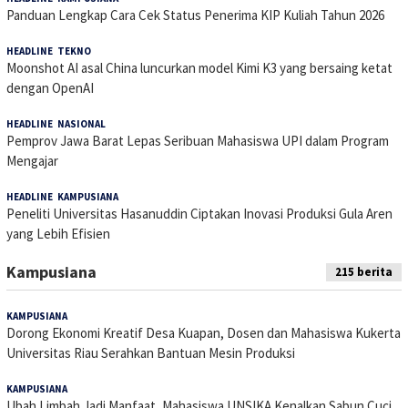
Panduan Lengkap Cara Cek Status Penerima KIP Kuliah Tahun 2026
HEADLINE
,
TEKNO
21 Juli 2026
Moonshot AI asal China luncurkan model Kimi K3 yang bersaing ketat
dengan OpenAI
HEADLINE
,
NASIONAL
16 Juli 2026
Pemprov Jawa Barat Lepas Seribuan Mahasiswa UPI dalam Program
Mengajar
HEADLINE
,
KAMPUSIANA
14 Juli 2026
Peneliti Universitas Hasanuddin Ciptakan Inovasi Produksi Gula Aren
yang Lebih Efisien
Kampusiana
215 berita
KAMPUSIANA
6 Agustus 2026
Dorong Ekonomi Kreatif Desa Kuapan, Dosen dan Mahasiswa Kukerta
Universitas Riau Serahkan Bantuan Mesin Produksi
KAMPUSIANA
5 Agustus 2026
Ubah Limbah Jadi Manfaat, Mahasiswa UNSIKA Kenalkan Sabun Cuci