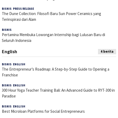
BISNIS
,
PRESS RELEASE
6 Juli 2026
The Dune Collection: Filosofi Baru Sun Power Ceramics yang
Terinspirasi dari Alam
BISNIS
5 Juli 2026
Pertamina Membuka Lowongan Internship bagi Lulusan Baru di
Seluruh Indonesia
English
4 berita
BISNIS
,
ENGLISH
9 September 2025
The Entrepreneur’s Roadmap: A Step-by-Step Guide to Opening a
Franchise
BISNIS
,
ENGLISH
9 September 2025
300 Hour Yoga Teacher Training Bali: An Advanced Guide to RYT-300 in
Paradise
BISNIS
,
ENGLISH
20 Agustus 2025
Best Microloan Platforms for Social Entrepreneurs