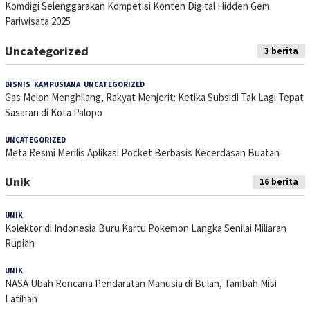
Komdigi Selenggarakan Kompetisi Konten Digital Hidden Gem
Pariwisata 2025
Uncategorized
3 berita
BISNIS
,
KAMPUSIANA
,
UNCATEGORIZED
11 Juli 2026
Gas Melon Menghilang, Rakyat Menjerit: Ketika Subsidi Tak Lagi Tepat
Sasaran di Kota Palopo
UNCATEGORIZED
4 Juli 2026
Meta Resmi Merilis Aplikasi Pocket Berbasis Kecerdasan Buatan
Unik
16 berita
UNIK
22 April 2026
Kolektor di Indonesia Buru Kartu Pokemon Langka Senilai Miliaran
Rupiah
UNIK
4 Maret 2026
NASA Ubah Rencana Pendaratan Manusia di Bulan, Tambah Misi
Latihan