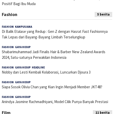
Positif Bagi Ibu Muda
Fashion
5 berita
FASHION
,
KAMPUSIANA
15 April 2026
Di Balik Etalase yang Redup : Gen Z dengan Hasrat Fast Fashionnya
Tak Lepas dari Bayang-Bayang Limbah Terselungkup
FASHION
,
GAYA HIDUP
4 September 2024
Shabarimuhammad Jadi Finalis Hair & Barber New Zealand Awards
2024, Satu-satunya Perwakilan Indonesia
FASHION
,
GAYA HIDUP
,
HEADLINE
15 Juli 2024
Nobby dan Lesti Kembali Kolaborasi, Luncurkan Djoura 3
FASHION
,
GAYA HIDUP
31 Januari 2024
Siapa Sosok Olivia Chan yang Kian Ingin Menjadi Member JKT48?
FASHION
,
GAYA HIDUP
18 Januari 2024
Anindya Jasmine Rachmadhiyani, Model Cilik Punya Banyak Prestasi
Film
11 berita