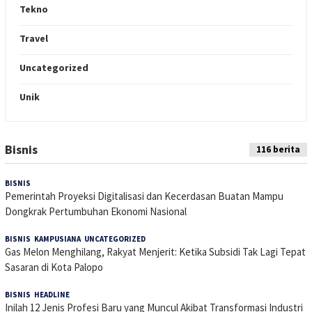
Tekno
Travel
Uncategorized
Unik
Bisnis
Indeks
116 berita
Berita
BISNIS
14 Juli 2026
Pemerintah Proyeksi Digitalisasi dan Kecerdasan Buatan Mampu
Dongkrak Pertumbuhan Ekonomi Nasional
BISNIS
,
KAMPUSIANA
,
UNCATEGORIZED
11 Juli 2026
Gas Melon Menghilang, Rakyat Menjerit: Ketika Subsidi Tak Lagi Tepat
Sasaran di Kota Palopo
BISNIS
,
HEADLINE
7 Juli 2026
Inilah 12 Jenis Profesi Baru yang Muncul Akibat Transformasi Industri