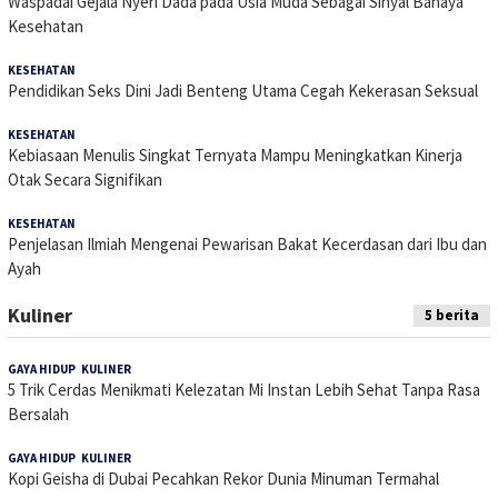
Waspadai Gejala Nyeri Dada pada Usia Muda Sebagai Sinyal Bahaya
Kesehatan
KESEHATAN
27 Juni 2026
Pendidikan Seks Dini Jadi Benteng Utama Cegah Kekerasan Seksual
KESEHATAN
18 Juni 2026
Kebiasaan Menulis Singkat Ternyata Mampu Meningkatkan Kinerja
Otak Secara Signifikan
KESEHATAN
1 Juni 2026
Penjelasan Ilmiah Mengenai Pewarisan Bakat Kecerdasan dari Ibu dan
Ayah
Kuliner
5 berita
GAYA HIDUP
,
KULINER
24 Oktober 2025
5 Trik Cerdas Menikmati Kelezatan Mi Instan Lebih Sehat Tanpa Rasa
Bersalah
GAYA HIDUP
,
KULINER
23 Oktober 2025
Kopi Geisha di Dubai Pecahkan Rekor Dunia Minuman Termahal