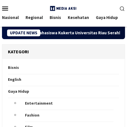
Menu
Mobile
Nasional
Regional
Bisnis
Kesehatan
Gaya Hidup
sen dan Mahasiswa Kukerta Universitas Riau Serahkan Bantuan 
UPDATE NEWS
KATEGORI
Bisnis
English
Gaya Hidup
Entertainment
Fashion