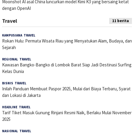
Moonshot AI asal China luncurkan model Kimi K3 yang bersaing ketat
dengan OpenAI
Travel
11 berita
KAMPUSIANA
,
TRAVEL
13 Desember 2025
Rokan Hulu: Permata Wisata Riau yang Menyatukan Alam, Budaya, dan
Sejarah
REGIONAL
,
TRAVEL
2 November 2025
Kawasan Bangko-Bangko di Lombok Barat Siap Jadi Destinasi Surfing
Kelas Dunia
BISNIS
,
TRAVEL
29 Oktober 2025
Inilah Panduan Membuat Paspor 2025, Mulai dari Biaya Terbaru, Syarat
dan Lokasi di Jakarta
HEADLINE
,
TRAVEL
23 Oktober 2025
Tarif Tiket Masuk Gunung Rinjani Resmi Naik, Berlaku Mulai November
2025
NASIONAL
,
TRAVEL
15 Oktober 2025