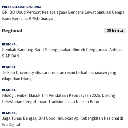
PRESS RELEASE
,
REGIONAL
30 April 2026
BRI BO Ubud Perkuat Kesiapsiagaan Bencana Lewat Simulasi Gempa
Bumi Bersama BPBD Gianyar
Regional
35 berita
REGIONAL
15 Juli 2026
Pemkab Bandung Barat Selenggarakan Bimtek Penggunaan Aplikasi
SIAP DAN
REGIONAL
5 Juli 2026
Telkom University rilis surat edaran resmi terkait mahasiswi yang
dilaporkan hilang
REGIONAL
16 Juni 2026
Filolog Jember Masuk Tim Pendataan Kebudayaan 2026, Dorong
Pelestarian Pengetahuan Tradisional dan Naskah Kuno
REGIONAL
29 Mei 2026
Jaga Tunas Bangsa, BRI Ubud Hidupkan Api Kebangkitan Nasional di
Era Digital