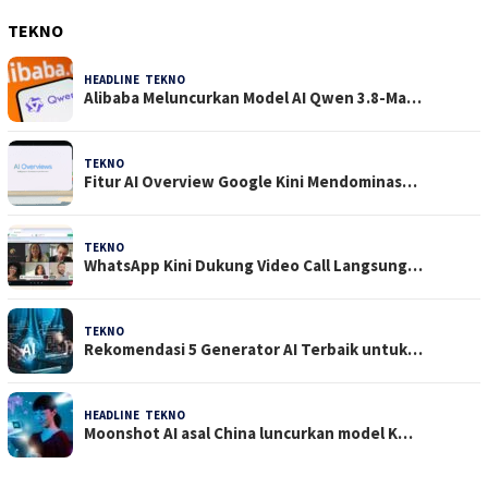
TEKNO
HEADLINE
,
TEKNO
4 Agustus 2026
Alibaba Meluncurkan Model AI Qwen 3.8-Ma…
TEKNO
29 Juli 2026
Fitur AI Overview Google Kini Mendominas…
TEKNO
29 Juli 2026
WhatsApp Kini Dukung Video Call Langsung…
TEKNO
23 Juli 2026
Rekomendasi 5 Generator AI Terbaik untuk…
HEADLINE
,
TEKNO
21 Juli 2026
Moonshot AI asal China luncurkan model K…