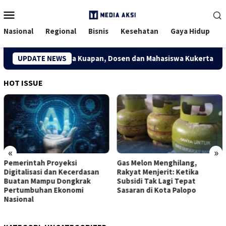
Menu
Mobile
Nasional
Regional
Bisnis
Kesehatan
Gaya Hidup
onomi Kreatif Desa Kuapan, Dosen dan Mahasiswa Kukerta Univer
UPDATE NEWS
HOT ISSUE
«
»
Pemerintah Proyeksi
Gas Melon Menghilang,
Digitalisasi dan Kecerdasan
Rakyat Menjerit: Ketika
Buatan Mampu Dongkrak
Subsidi Tak Lagi Tepat
Pertumbuhan Ekonomi
Sasaran di Kota Palopo
Nasional