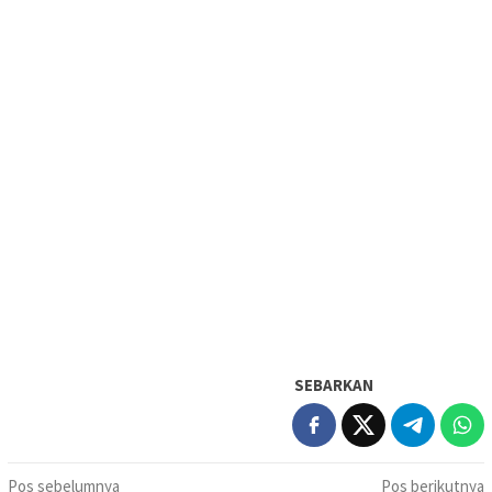
SEBARKAN
Navigasi
Pos sebelumnya
Pos berikutnya