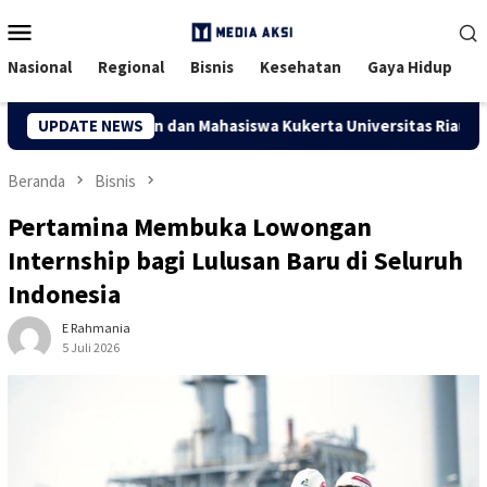
Menu
Mobile
Nasional
Regional
Bisnis
Kesehatan
Gaya Hidup
uapan, Dosen dan Mahasiswa Kukerta Universitas Riau Serahkan
UPDATE NEWS
Beranda
Bisnis
Pertamina Membuka Lowongan
Internship bagi Lulusan Baru di Seluruh
Indonesia
E Rahmania
5 Juli 2026
35 Dilihat