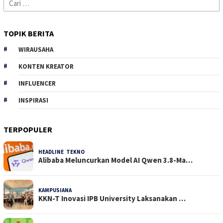
Cari
untuk:
TOPIK BERITA
WIRAUSAHA
KONTEN KREATOR
INFLUENCER
INSPIRASI
TERPOPULER
HEADLINE
,
TEKNO
32 Dilihat
Alibaba Meluncurkan Model AI Qwen 3.8-Ma…
KAMPUSIANA
25 Dilihat
KKN-T Inovasi IPB University Laksanakan …