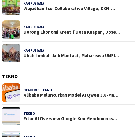
KAMPUSIANA
18 Dilihat
Wujudkan Eco-Collaborative Village, KKN-…
KAMPUSIANA
17 Dilihat
Dorong Ekonomi Kreatif Desa Kuapan, Dose…
KAMPUSIANA
15 Dilihat
Ubah Limbah Jadi Manfaat, Mahasiswa UNSI…
TEKNO
HEADLINE
,
TEKNO
4 Agustus 2026
Alibaba Meluncurkan Model AI Qwen 3.8-Ma…
TEKNO
29 Juli 2026
Fitur AI Overview Google Kini Mendominas…
TEKNO
29 Juli 2026