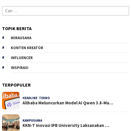
Cari
untuk:
TOPIK BERITA
WIRAUSAHA
KONTEN KREATOR
INFLUENCER
INSPIRASI
TERPOPULER
HEADLINE
,
TEKNO
34 Dilihat
Alibaba Meluncurkan Model AI Qwen 3.8-Ma…
KAMPUSIANA
26 Dilihat
KKN-T Inovasi IPB University Laksanakan …