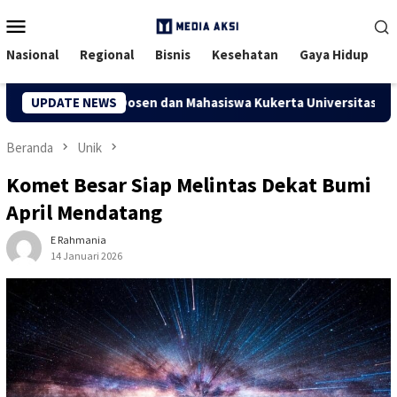
Menu
Mobile
Nasional
Regional
Bisnis
Kesehatan
Gaya Hidup
a Kuapan, Dosen dan Mahasiswa Kukerta Universitas Riau Serah
UPDATE NEWS
Beranda
Unik
Komet Besar Siap Melintas Dekat Bumi
April Mendatang
E Rahmania
14 Januari 2026
86 Dilihat