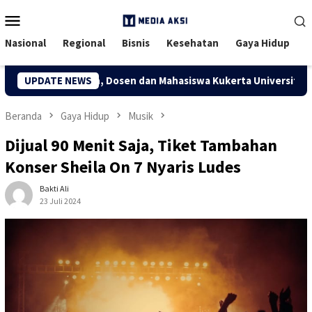
Menu
Mobile
Nasional
Regional
Bisnis
Kesehatan
Gaya Hidup
Desa Kuapan, Dosen dan Mahasiswa Kukerta Universitas Riau Ser
UPDATE NEWS
Beranda
Gaya Hidup
Musik
Dijual 90 Menit Saja, Tiket Tambahan
Konser Sheila On 7 Nyaris Ludes
Bakti Ali
23 Juli 2024
194 Dilihat