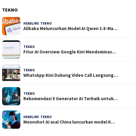
TEKNO
HEADLINE
,
TEKNO
4 Agustus 2026
Alibaba Meluncurkan Model AI Qwen 3.8-Ma…
TEKNO
29 Juli 2026
Fitur AI Overview Google Kini Mendominas…
TEKNO
29 Juli 2026
WhatsApp Kini Dukung Video Call Langsung…
TEKNO
23 Juli 2026
Rekomendasi 5 Generator AI Terbaik untuk…
HEADLINE
,
TEKNO
21 Juli 2026
Moonshot AI asal China luncurkan model K…