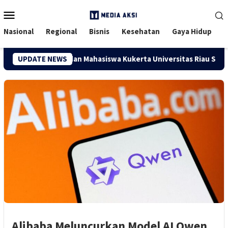
Menu
Mobile
Nasional
Regional
Bisnis
Kesehatan
Gaya Hidup
Kuapan, Dosen dan Mahasiswa Kukerta Universitas Riau Serahkan
UPDATE NEWS
4 Agustus 2026
Alibaba Meluncurkan Model AI Qwen