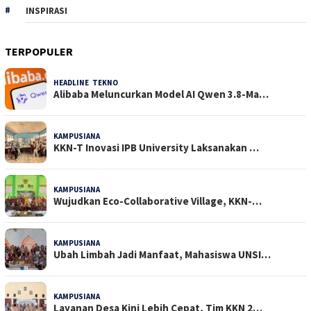
INSPIRASI
TERPOPULER
HEADLINE
,
TEKNO
31 Dilihat
Alibaba Meluncurkan Model AI Qwen 3.8-Ma…
KAMPUSIANA
22 Dilihat
KKN-T Inovasi IPB University Laksanakan …
KAMPUSIANA
18 Dilihat
Wujudkan Eco-Collaborative Village, KKN-…
KAMPUSIANA
14 Dilihat
Ubah Limbah Jadi Manfaat, Mahasiswa UNSI…
KAMPUSIANA
13 Dilihat
Layanan Desa Kini Lebih Cepat, Tim KKN 2…