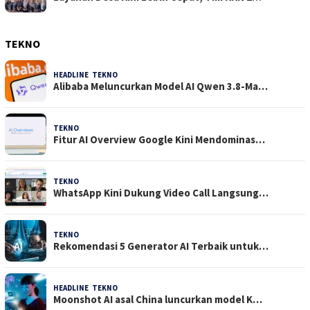
TEKNO
HEADLINE
,
TEKNO
4 Agustus 2026
Alibaba Meluncurkan Model AI Qwen 3.8-Ma…
TEKNO
29 Juli 2026
Fitur AI Overview Google Kini Mendominas…
TEKNO
29 Juli 2026
WhatsApp Kini Dukung Video Call Langsung…
TEKNO
23 Juli 2026
Rekomendasi 5 Generator AI Terbaik untuk…
HEADLINE
,
TEKNO
21 Juli 2026
Moonshot AI asal China luncurkan model K…