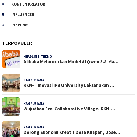
KONTEN KREATOR
INFLUENCER
INSPIRASI
TERPOPULER
HEADLINE
,
TEKNO
32 Dilihat
Alibaba Meluncurkan Model AI Qwen 3.8-Ma…
KAMPUSIANA
24 Dilihat
KKN-T Inovasi IPB University Laksanakan …
KAMPUSIANA
18 Dilihat
Wujudkan Eco-Collaborative Village, KKN-…
KAMPUSIANA
15 Dilihat
Dorong Ekonomi Kreatif Desa Kuapan, Dose…