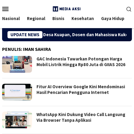
Menu
Mobile
Nasional
Regional
Bisnis
Kesehatan
Gaya Hidup
Ekonomi Kreatif Desa Kuapan, Dosen dan Mahasiswa Kukerta Uni
UPDATE NEWS
PENULIS:
IMAN SAHIRA
GAC Indonesia Tawarkan Potongan Harga
Mobil Listrik Hingga Rp80 Juta di GIIAS 2026
Fitur AI Overview Google Kini Mendominasi
Hasil Pencarian Pengguna Internet
WhatsApp Kini Dukung Video Call Langsung
Via Browser Tanpa Aplikasi