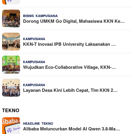
,
25 Dilihat
BISNIS
KAMPUSIANA
Dorong UMKM Go Digital, Mahasiswa KKN Ke…
16 Dilihat
KAMPUSIANA
KKN-T Inovasi IPB University Laksanakan …
14 Dilihat
KAMPUSIANA
Wujudkan Eco-Collaborative Village, KKN-…
11 Dilihat
KAMPUSIANA
Layanan Desa Kini Lebih Cepat, Tim KKN 2…
TEKNO
,
4 Agustus 2026
HEADLINE
TEKNO
Alibaba Meluncurkan Model AI Qwen 3.8-Ma…