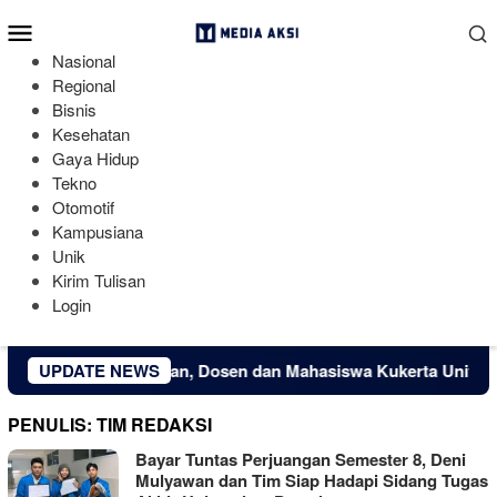
Loncat
Menu
ke
Mobile
konten
Nasional
Regional
Bisnis
Kesehatan
Gaya Hidup
Tekno
Otomotif
Kampusiana
Unik
Kirim Tulisan
Login
Kreatif Desa Kuapan, Dosen dan Mahasiswa Kukerta Universita
UPDATE NEWS
PENULIS:
TIM REDAKSI
Bayar Tuntas Perjuangan Semester 8, Deni
Mulyawan dan Tim Siap Hadapi Sidang Tugas