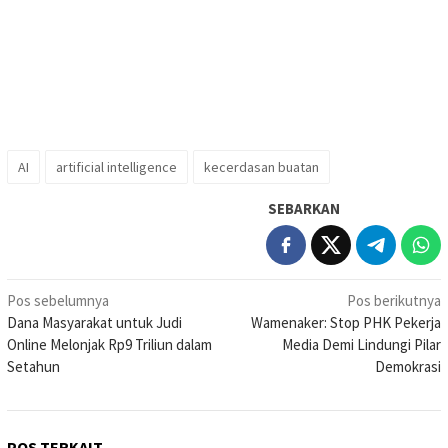
AI
artificial intelligence
kecerdasan buatan
SEBARKAN
Navigasi
Pos sebelumnya
Pos berikutnya
Dana Masyarakat untuk Judi
Wamenaker: Stop PHK Pekerja
pos
Online Melonjak Rp9 Triliun dalam
Media Demi Lindungi Pilar
Setahun
Demokrasi
POS TERKAIT