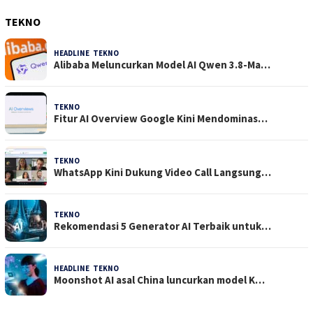
TEKNO
HEADLINE
,
TEKNO
4 Agustus 2026
Alibaba Meluncurkan Model AI Qwen 3.8-Ma…
TEKNO
29 Juli 2026
Fitur AI Overview Google Kini Mendominas…
TEKNO
29 Juli 2026
WhatsApp Kini Dukung Video Call Langsung…
TEKNO
23 Juli 2026
Rekomendasi 5 Generator AI Terbaik untuk…
HEADLINE
,
TEKNO
21 Juli 2026
Moonshot AI asal China luncurkan model K…