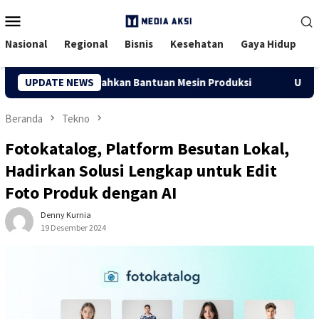
Menu
Mobile
Nasional
Regional
Bisnis
Kesehatan
Gaya Hidup
sitas Riau Serahkan Bantuan Mesin Produksi
UPDATE NEWS
Ubah Limbah
Beranda
Tekno
Fotokatalog, Platform Besutan Lokal,
Hadirkan Solusi Lengkap untuk Edit
Foto Produk dengan AI
Denny Kurnia
19 Desember 2024
120 Dilihat