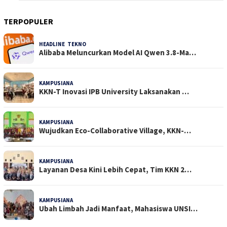
TERPOPULER
HEADLINE
,
TEKNO
28 Dilihat
Alibaba Meluncurkan Model AI Qwen 3.8-Ma…
KAMPUSIANA
19 Dilihat
KKN-T Inovasi IPB University Laksanakan …
KAMPUSIANA
17 Dilihat
Wujudkan Eco-Collaborative Village, KKN-…
KAMPUSIANA
13 Dilihat
Layanan Desa Kini Lebih Cepat, Tim KKN 2…
KAMPUSIANA
12 Dilihat
Ubah Limbah Jadi Manfaat, Mahasiswa UNSI…