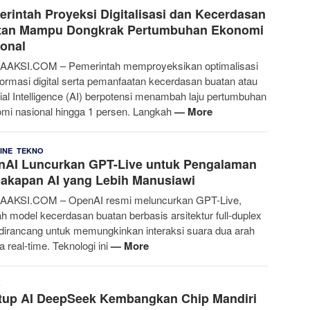
E
14 Juli 2026
rintah Proyeksi Digitalisasi dan Kecerdasan
Rahmania
tan Mampu Dongkrak Pertumbuhan Ekonomi
onal
AAKSI.COM – Pemerintah memproyeksikan optimalisasi
formasi digital serta pemanfaatan kecerdasan buatan atau
icial Intelligence (AI) berpotensi menambah laju pertumbuhan
mi nasional hingga 1 persen. Langkah
— More
,
Denny
9 Juli 2026
INE
TEKNO
nAI Luncurkan GPT-Live untuk Pengalaman
Kurnia
akapan AI yang Lebih Manusiawi
AAKSI.COM – OpenAI resmi meluncurkan GPT-Live,
h model kecerdasan buatan berbasis arsitektur full-duplex
dirancang untuk memungkinkan interaksi suara dua arah
a real-time. Teknologi ini
— More
Denny
8 Juli 2026
O
rtup AI DeepSeek Kembangkan Chip Mandiri
Kurnia