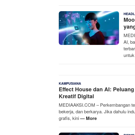
HEADL
Moon
yang
MEDIA
AI, b
terba
untuk
ndrzrochanel
20 Juli 2026
KAMPUSIANA
Effect House dan AI: Peluang
Kreatif Digital
MEDIAAKSI.COM – Perkembangan teknol
bekerja, dan berkarya. Jika dahulu indus
grafis, kini
— More