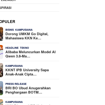
SPIRASI
OPULER
,
21 Dilihat
BISNIS
KAMPUSIANA
Dorong UMKM Go Digital,
Mahasiswa KKN Ke…
,
20 Dilihat
HEADLINE
TEKNO
Alibaba Meluncurkan Model AI
Qwen 3.8-Ma…
19 Dilihat
KAMPUSIANA
KKNT IPB University Sapa
Anak-Anak Cipta…
18 Dilihat
PRESS RELEASE
BRI BO Ubud Anugerahkan
Penghargaan BOTM…
15 Dilihat
KAMPUSIANA