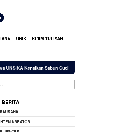
n
IANA
UNIK
KIRIM TULISAN
alkan Sabun Cuci Piring dari Kulit Pisang
Cegah Perun
K BERITA
IRAUSAHA
ONTEN KREATOR
FLUENCER