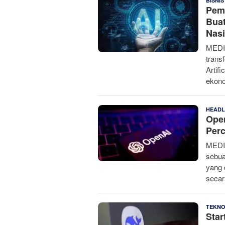
BISNIS
Peme
Bua
Nasi
MEDI
trans
Artif
ekono
HEADL
Ope
Perc
MEDI
sebua
yang 
secar
TEKN
Sta