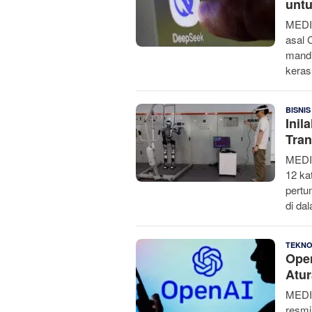
untu
MEDIA
asal 
mandi
keras
BISNIS
Inil
Tran
MEDI
12 ka
pertu
di da
TEKN
Open
Atur
MEDI
resmi