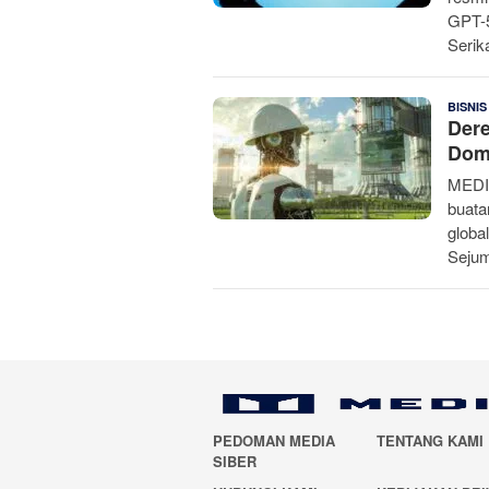
GPT-5
Serik
BISNIS
Dere
Dom
MEDI
buata
globa
Seju
PEDOMAN MEDIA
TENTANG KAMI
SIBER