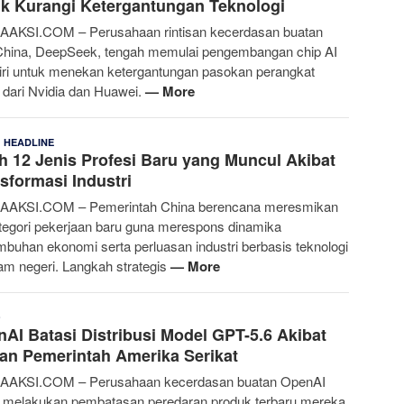
k Kurangi Ketergantungan Teknologi
AKSI.COM – Perusahaan rintisan kecerdasan buatan
China, DeepSeek, tengah memulai pengembangan chip AI
ri untuk menekan ketergantungan pasokan perangkat
 dari Nvidia dan Huawei.
— More
,
E
7 Juli 2026
HEADLINE
ah 12 Jenis Profesi Baru yang Muncul Akibat
Rahmania
sformasi Industri
AAKSI.COM – Pemerintah China berencana meresmikan
tegori pekerjaan baru guna merespons dinamika
mbuhan ekonomi serta perluasan industri berbasis teknologi
lam negeri. Langkah strategis
— More
E
28 Juni 2026
O
AI Batasi Distribusi Model GPT-5.6 Akibat
Rahmania
an Pemerintah Amerika Serikat
AAKSI.COM – Perusahaan kecerdasan buatan OpenAI
 melakukan pembatasan peredaran produk terbaru mereka,