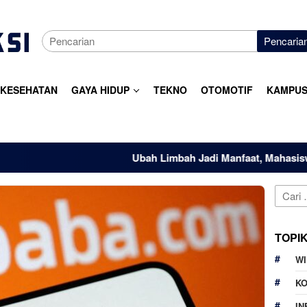
Pencaria
KESEHATAN
GAYA HIDUP
TEKNO
OTOMOTIF
KAMPUS
Ubah Limbah Jadi Manfaat, Mahasiswa UNSIKA Ken
Cari
untuk:
TOPI
W
K
IN