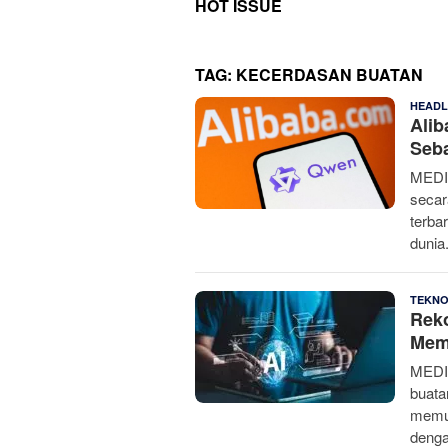
HOT ISSUE
TAG:
KECERDASAN BUATAN
HEADL
Alib
Seba
MEDIA
secar
terba
dunia
TEKN
Reko
Memb
MEDI
buata
memun
denga