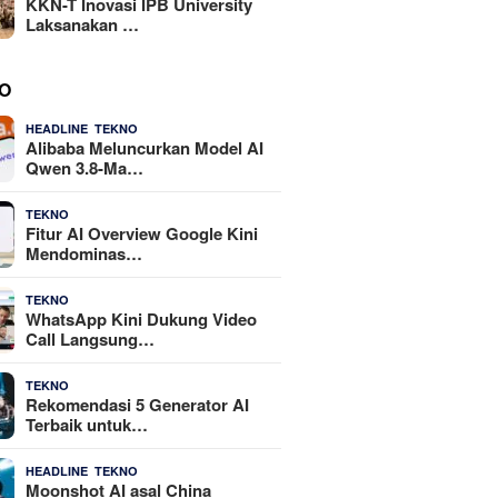
KKN-T Inovasi IPB University
Laksanakan …
O
,
4 Agustus 2026
HEADLINE
TEKNO
Alibaba Meluncurkan Model AI
Qwen 3.8-Ma…
29 Juli 2026
TEKNO
Fitur AI Overview Google Kini
Mendominas…
29 Juli 2026
TEKNO
WhatsApp Kini Dukung Video
Call Langsung…
23 Juli 2026
TEKNO
Rekomendasi 5 Generator AI
Terbaik untuk…
,
21 Juli 2026
HEADLINE
TEKNO
Moonshot AI asal China