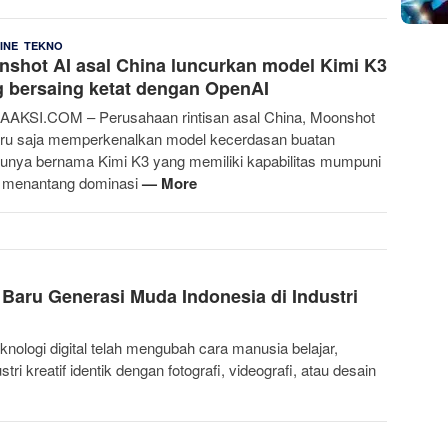
,
Bakti
21 Juli 2026
INE
TEKNO
shot AI asal China luncurkan model Kimi K3
Ali
 bersaing ketat dengan OpenAI
AKSI.COM – Perusahaan rintisan asal China, Moonshot
aru saja memperkenalkan model kecerdasan buatan
runya bernama Kimi K3 yang memiliki kapabilitas mumpuni
 menantang dominasi
— More
 Baru Generasi Muda Indonesia di Industri
ogi digital telah mengubah cara manusia belajar,
tri kreatif identik dengan fotografi, videografi, atau desain