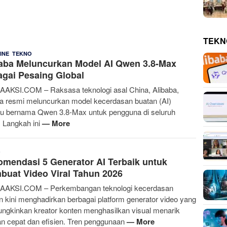
TEKN
,
E
4 Agustus 2026
INE
TEKNO
aba Meluncurkan Model AI Qwen 3.8-Max
Rahmania
gai Pesaing Global
AKSI.COM – Raksasa teknologi asal China, Alibaba,
a resmi meluncurkan model kecerdasan buatan (AI)
ru bernama Qwen 3.8-Max untuk pengguna di seluruh
. Langkah ini
— More
Bakti
23 Juli 2026
O
mendasi 5 Generator AI Terbaik untuk
Ali
uat Video Viral Tahun 2026
AAKSI.COM – Perkembangan teknologi kecerdasan
n kini menghadirkan berbagai platform generator video yang
gkinkan kreator konten menghasilkan visual menarik
n cepat dan efisien. Tren penggunaan
— More