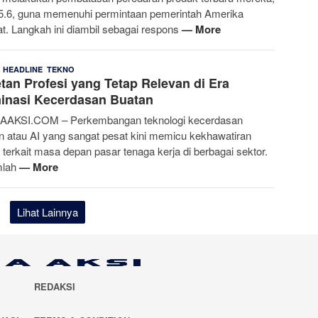
.6, guna memenuhi permintaan pemerintah Amerika
at. Langkah ini diambil sebagai respons
— More
,
,
Bakti
25 Juni 2026
HEADLINE
TEKNO
tan Profesi yang Tetap Relevan di Era
Ali
inasi Kecerdasan Buatan
AAKSI.COM – Perkembangan teknologi kecerdasan
n atau AI yang sangat pesat kini memicu kekhawatiran
l terkait masa depan pasar tenaga kerja di berbagai sektor.
mlah
— More
Lihat Lainnya
REDAKSI