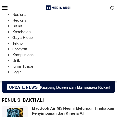
Loncat
Menu
ke
Mobile
konten
Nasional
Regional
Bisnis
Kesehatan
Gaya Hidup
Tekno
Otomotif
Kampusiana
Unik
Kirim Tulisan
Login
omi Kreatif Desa Kuapan, Dosen dan Mahasiswa Kukerta Unive
UPDATE NEWS
PENULIS:
BAKTI ALI
MacBook Air M5 Resmi Meluncur Tingkatkan
Penyimpanan dan Kinerja AI