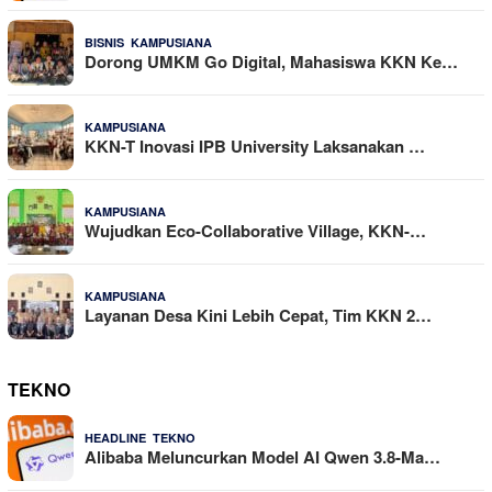
,
25 Dilihat
BISNIS
KAMPUSIANA
Dorong UMKM Go Digital, Mahasiswa KKN Ke…
16 Dilihat
KAMPUSIANA
KKN-T Inovasi IPB University Laksanakan …
14 Dilihat
KAMPUSIANA
Wujudkan Eco-Collaborative Village, KKN-…
11 Dilihat
KAMPUSIANA
Layanan Desa Kini Lebih Cepat, Tim KKN 2…
TEKNO
,
4 Agustus 2026
HEADLINE
TEKNO
Alibaba Meluncurkan Model AI Qwen 3.8-Ma…