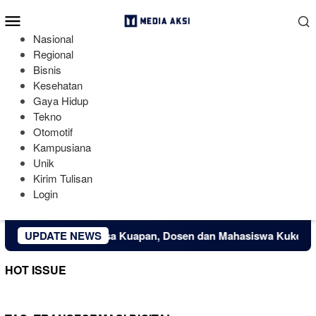
Loncat
Menu
ke
Mobile
konten
Nasional
Regional
Bisnis
Kesehatan
Gaya Hidup
Tekno
Otomotif
Kampusiana
Unik
Kirim Tulisan
Login
konomi Kreatif Desa Kuapan, Dosen dan Mahasiswa Kukerta Un
UPDATE NEWS
HOT ISSUE