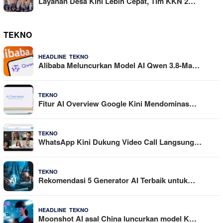
Layanan Desa Kini Lebih Cepat, Tim KKN 2…
TEKNO
,
4 Agustus 2026
HEADLINE
TEKNO
Alibaba Meluncurkan Model AI Qwen 3.8-Ma…
29 Juli 2026
TEKNO
Fitur AI Overview Google Kini Mendominas…
29 Juli 2026
TEKNO
WhatsApp Kini Dukung Video Call Langsung…
23 Juli 2026
TEKNO
Rekomendasi 5 Generator AI Terbaik untuk…
,
21 Juli 2026
HEADLINE
TEKNO
Moonshot AI asal China luncurkan model K…