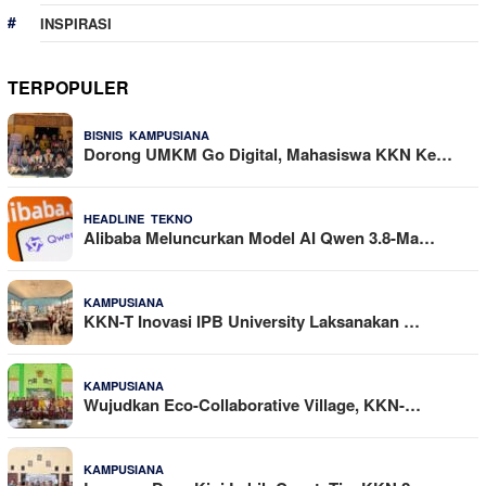
INSPIRASI
TERPOPULER
,
25 Dilihat
BISNIS
KAMPUSIANA
Dorong UMKM Go Digital, Mahasiswa KKN Ke…
,
22 Dilihat
HEADLINE
TEKNO
Alibaba Meluncurkan Model AI Qwen 3.8-Ma…
16 Dilihat
KAMPUSIANA
KKN-T Inovasi IPB University Laksanakan …
14 Dilihat
KAMPUSIANA
Wujudkan Eco-Collaborative Village, KKN-…
11 Dilihat
KAMPUSIANA