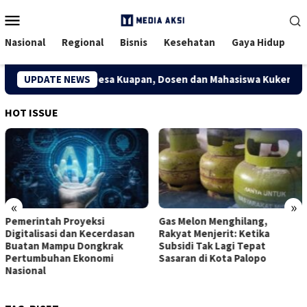
Menu
Mobile
Nasional
Regional
Bisnis
Kesehatan
Gaya Hidup
konomi Kreatif Desa Kuapan, Dosen dan Mahasiswa Kukerta Unive
UPDATE NEWS
HOT ISSUE
«
»
Pemerintah Proyeksi
Gas Melon Menghilang,
Digitalisasi dan Kecerdasan
Rakyat Menjerit: Ketika
Buatan Mampu Dongkrak
Subsidi Tak Lagi Tepat
Pertumbuhan Ekonomi
Sasaran di Kota Palopo
Nasional