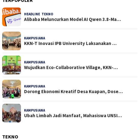
TERPOPULER
HEADLINE
,
TEKNO
32 Dilihat
Alibaba Meluncurkan Model AI Qwen 3.8-Ma…
KAMPUSIANA
24 Dilihat
KKN-T Inovasi IPB University Laksanakan …
KAMPUSIANA
18 Dilihat
Wujudkan Eco-Collaborative Village, KKN-…
KAMPUSIANA
15 Dilihat
Dorong Ekonomi Kreatif Desa Kuapan, Dose…
KAMPUSIANA
15 Dilihat
Ubah Limbah Jadi Manfaat, Mahasiswa UNSI…
TEKNO