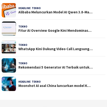
HEADLINE
,
TEKNO
4 Agustus 2026
Alibaba Meluncurkan Model AI Qwen 3.8-Ma…
TEKNO
29 Juli 2026
Fitur AI Overview Google Kini Mendominas…
TEKNO
29 Juli 2026
WhatsApp Kini Dukung Video Call Langsung…
TEKNO
23 Juli 2026
Rekomendasi 5 Generator AI Terbaik untuk…
HEADLINE
,
TEKNO
21 Juli 2026
Moonshot AI asal China luncurkan model K…