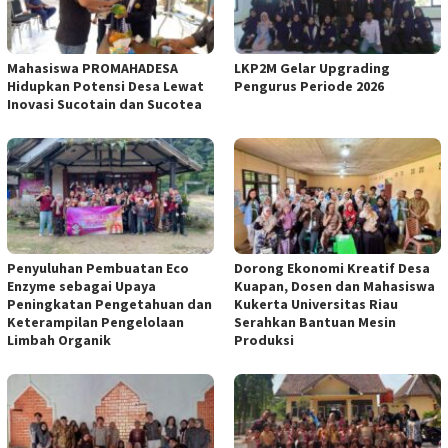
Mahasiswa PROMAHADESA
LKP2M Gelar Upgrading
Hidupkan Potensi Desa Lewat
Pengurus Periode 2026
Inovasi Sucotain dan Sucotea
Penyuluhan Pembuatan Eco
Dorong Ekonomi Kreatif Desa
Enzyme sebagai Upaya
Kuapan, Dosen dan Mahasiswa
Peningkatan Pengetahuan dan
Kukerta Universitas Riau
Keterampilan Pengelolaan
Serahkan Bantuan Mesin
Limbah Organik
Produksi