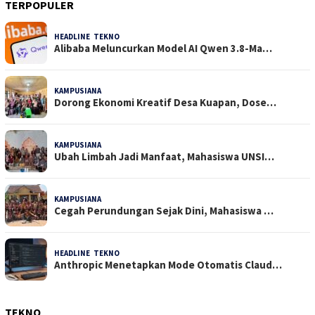
TERPOPULER
HEADLINE
,
TEKNO
39 Dilihat
Alibaba Meluncurkan Model AI Qwen 3.8-Ma…
KAMPUSIANA
25 Dilihat
Dorong Ekonomi Kreatif Desa Kuapan, Dose…
KAMPUSIANA
18 Dilihat
Ubah Limbah Jadi Manfaat, Mahasiswa UNSI…
KAMPUSIANA
11 Dilihat
Cegah Perundungan Sejak Dini, Mahasiswa …
HEADLINE
,
TEKNO
3 Dilihat
Anthropic Menetapkan Mode Otomatis Claud…
TEKNO