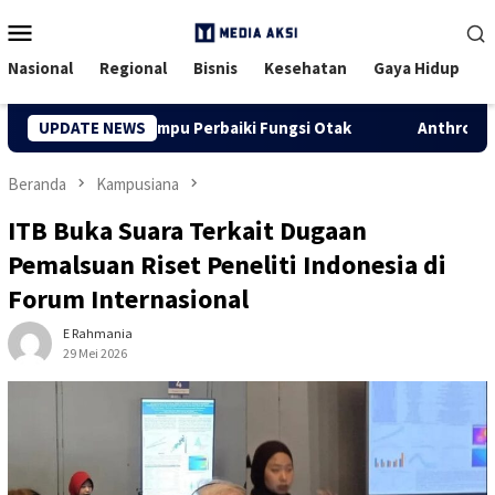
Menu
Mobile
Nasional
Regional
Bisnis
Kesehatan
Gaya Hidup
Terbukti Mampu Perbaiki Fungsi Otak
UPDATE NEWS
Anthropic Menetapk
Beranda
Kampusiana
ITB Buka Suara Terkait Dugaan
Pemalsuan Riset Peneliti Indonesia di
Forum Internasional
E Rahmania
29 Mei 2026
29 Dilihat