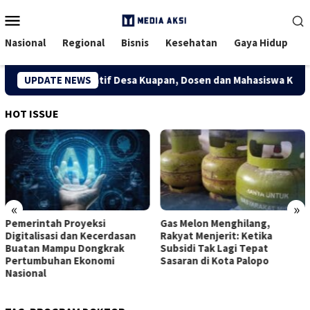
Menu
Mobile
Nasional
Regional
Bisnis
Kesehatan
Gaya Hidup
ong Ekonomi Kreatif Desa Kuapan, Dosen dan Mahasiswa Kukerta 
UPDATE NEWS
HOT ISSUE
«
»
Pemerintah Proyeksi
Gas Melon Menghilang,
Digitalisasi dan Kecerdasan
Rakyat Menjerit: Ketika
Buatan Mampu Dongkrak
Subsidi Tak Lagi Tepat
Pertumbuhan Ekonomi
Sasaran di Kota Palopo
Nasional