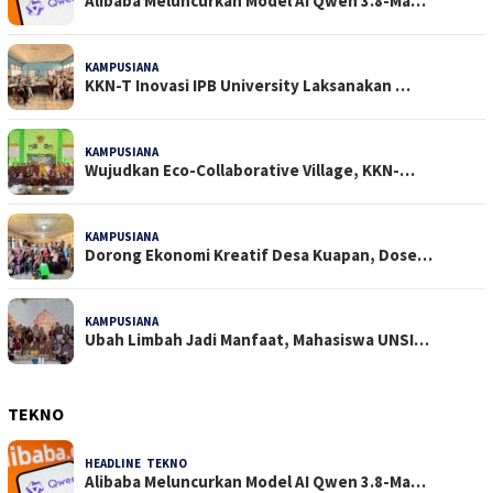
Alibaba Meluncurkan Model AI Qwen 3.8-Ma…
KAMPUSIANA
25 Dilihat
KKN-T Inovasi IPB University Laksanakan …
KAMPUSIANA
18 Dilihat
Wujudkan Eco-Collaborative Village, KKN-…
KAMPUSIANA
17 Dilihat
Dorong Ekonomi Kreatif Desa Kuapan, Dose…
KAMPUSIANA
15 Dilihat
Ubah Limbah Jadi Manfaat, Mahasiswa UNSI…
TEKNO
HEADLINE
,
TEKNO
4 Agustus 2026
Alibaba Meluncurkan Model AI Qwen 3.8-Ma…