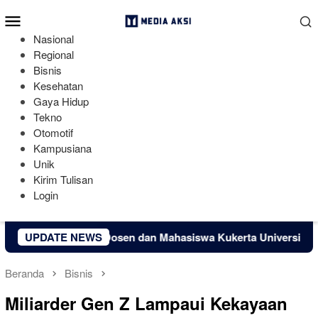
Loncat
Menu
ke
Mobile
konten
Nasional
Regional
Bisnis
Kesehatan
Gaya Hidup
Tekno
Otomotif
Kampusiana
Unik
Kirim Tulisan
Login
esa Kuapan, Dosen dan Mahasiswa Kukerta Universitas Riau Se
UPDATE NEWS
Beranda
Bisnis
Miliarder Gen Z Lampaui Kekayaan