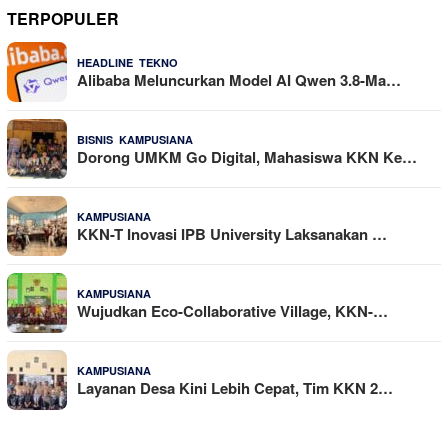
TERPOPULER
,
25 Dilihat
HEADLINE
TEKNO
Alibaba Meluncurkan Model AI Qwen 3.8-Ma…
,
25 Dilihat
BISNIS
KAMPUSIANA
Dorong UMKM Go Digital, Mahasiswa KKN Ke…
16 Dilihat
KAMPUSIANA
KKN-T Inovasi IPB University Laksanakan …
14 Dilihat
KAMPUSIANA
Wujudkan Eco-Collaborative Village, KKN-…
11 Dilihat
KAMPUSIANA
Layanan Desa Kini Lebih Cepat, Tim KKN 2…