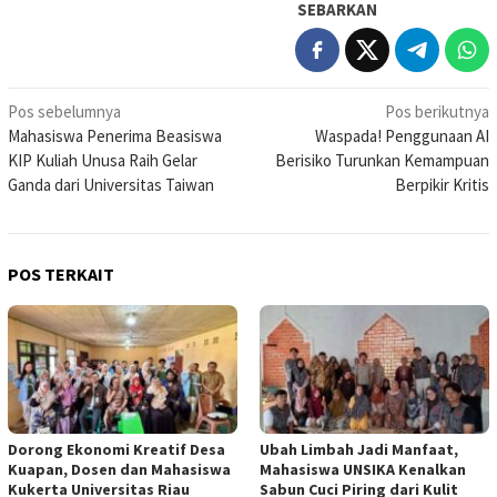
SEBARKAN
Navigasi
Pos sebelumnya
Pos berikutnya
Mahasiswa Penerima Beasiswa
Waspada! Penggunaan AI
pos
KIP Kuliah Unusa Raih Gelar
Berisiko Turunkan Kemampuan
Ganda dari Universitas Taiwan
Berpikir Kritis
POS TERKAIT
Dorong Ekonomi Kreatif Desa
Ubah Limbah Jadi Manfaat,
Kuapan, Dosen dan Mahasiswa
Mahasiswa UNSIKA Kenalkan
Kukerta Universitas Riau
Sabun Cuci Piring dari Kulit