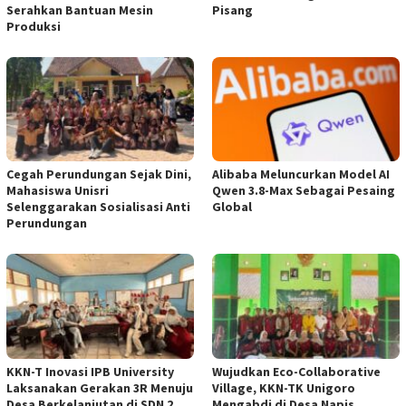
Serahkan Bantuan Mesin
Pisang
Produksi
Cegah Perundungan Sejak Dini,
Alibaba Meluncurkan Model AI
Mahasiswa Unisri
Qwen 3.8-Max Sebagai Pesaing
Selenggarakan Sosialisasi Anti
Global
Perundungan
KKN-T Inovasi IPB University
Wujudkan Eco-Collaborative
Laksanakan Gerakan 3R Menuju
Village, KKN-TK Unigoro
Desa Berkelanjutan di SDN 2
Mengabdi di Desa Napis