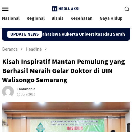
Menu
Mobile
Nasional
Regional
Bisnis
Kesehatan
Gaya Hidup
Dosen dan Mahasiswa Kukerta Universitas Riau Serahkan Bantuan
UPDATE NEWS
Beranda
Headline
Kisah Inspiratif Mantan Pemulung yang
Berhasil Meraih Gelar Doktor di UIN
Walisongo Semarang
E Rahmania
10 Juni 2026
61 Dilihat