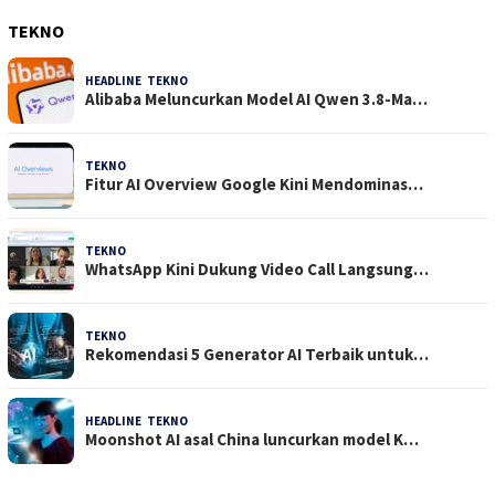
TEKNO
HEADLINE
,
TEKNO
4 Agustus 2026
Alibaba Meluncurkan Model AI Qwen 3.8-Ma…
TEKNO
29 Juli 2026
Fitur AI Overview Google Kini Mendominas…
TEKNO
29 Juli 2026
WhatsApp Kini Dukung Video Call Langsung…
TEKNO
23 Juli 2026
Rekomendasi 5 Generator AI Terbaik untuk…
HEADLINE
,
TEKNO
21 Juli 2026
Moonshot AI asal China luncurkan model K…