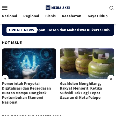
Menu
Mobile
Nasional
Regional
Bisnis
Kesehatan
Gaya Hidup
 Kreatif Desa Kuapan, Dosen dan Mahasiswa Kukerta Universitas
UPDATE NEWS
HOT ISSUE
«
»
Pemerintah Proyeksi
Gas Melon Menghilang,
Digitalisasi dan Kecerdasan
Rakyat Menjerit: Ketika
Buatan Mampu Dongkrak
Subsidi Tak Lagi Tepat
Pertumbuhan Ekonomi
Sasaran di Kota Palopo
Nasional