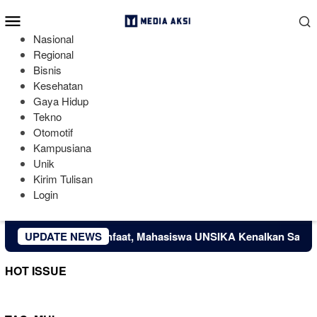
Loncat
Menu
ke
Mobile
konten
Nasional
Regional
Bisnis
Kesehatan
Gaya Hidup
Tekno
Otomotif
Kampusiana
Unik
Kirim Tulisan
Login
ah Limbah Jadi Manfaat, Mahasiswa UNSIKA Kenalkan Sabun Cuc
UPDATE NEWS
HOT ISSUE