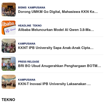
,
21 Dilihat
BISNIS
KAMPUSIANA
Dorong UMKM Go Digital, Mahasiswa KKN Ke…
,
20 Dilihat
HEADLINE
TEKNO
Alibaba Meluncurkan Model AI Qwen 3.8-Ma…
18 Dilihat
KAMPUSIANA
KKNT IPB University Sapa Anak-Anak Cipta…
18 Dilihat
PRESS RELEASE
BRI BO Ubud Anugerahkan Penghargaan BOTM…
15 Dilihat
KAMPUSIANA
KKN-T Inovasi IPB University Laksanakan …
TEKNO