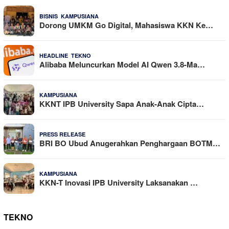
,
22 Dilihat
BISNIS
KAMPUSIANA
Dorong UMKM Go Digital, Mahasiswa KKN Ke…
,
20 Dilihat
HEADLINE
TEKNO
Alibaba Meluncurkan Model AI Qwen 3.8-Ma…
19 Dilihat
KAMPUSIANA
KKNT IPB University Sapa Anak-Anak Cipta…
18 Dilihat
PRESS RELEASE
BRI BO Ubud Anugerahkan Penghargaan BOTM…
15 Dilihat
KAMPUSIANA
KKN-T Inovasi IPB University Laksanakan …
TEKNO