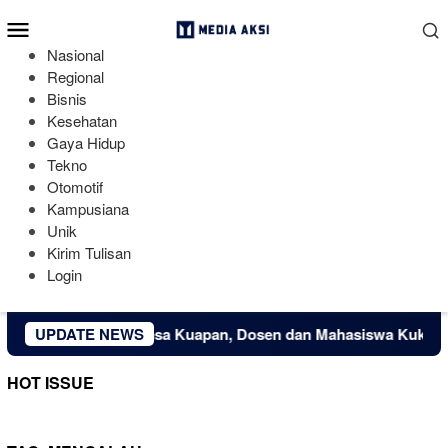
Loncat
Menu
ke
Mobile
konten
Nasional
Regional
Bisnis
Kesehatan
Gaya Hidup
Tekno
Otomotif
Kampusiana
Unik
Kirim Tulisan
Login
Ekonomi Kreatif Desa Kuapan, Dosen dan Mahasiswa Kukerta U
UPDATE NEWS
HOT ISSUE