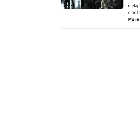
melap
dipot
More