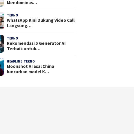
Mendominas…
TEKNO
29 Juli 2026
WhatsApp Kini Dukung Video Call
Langsung…
TEKNO
23 Juli 2026
Rekomendasi 5 Generator AI
Terbaik untuk…
HEADLINE
,
TEKNO
21 Juli 2026
Moonshot AI asal China
luncurkan model K…