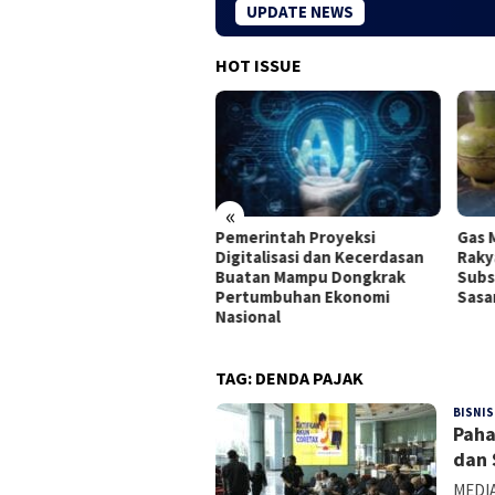
UPDATE NEWS
HOT ISSUE
«
merintah Proyeksi
Gas Melon Menghilang,
Inil
gitalisasi dan Kecerdasan
Rakyat Menjerit: Ketika
yan
atan Mampu Dongkrak
Subsidi Tak Lagi Tepat
Tra
rtumbuhan Ekonomi
Sasaran di Kota Palopo
sional
TAG:
DENDA PAJAK
BISNIS
Paha
dan 
MEDIA