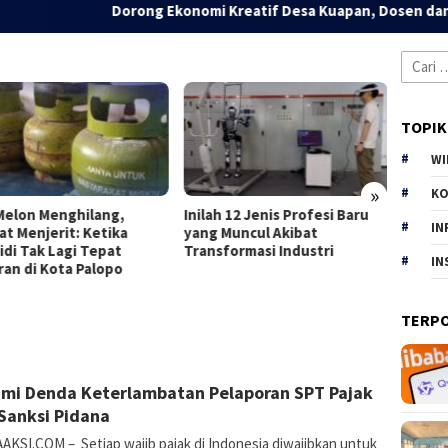
Dorong Ekonomi Kreatif Desa Kuapan, Dosen dan Mahasisw
Cari
untuk:
TOPIK
WI
»
KO
ah 12 Jenis Profesi Baru
The Dune Collection: Filosofi
Pert
IN
g Muncul Akibat
Baru Sun Power Ceramics
Lowon
nsformasi Industri
yang Terinspirasi dari Alam
Lulus
IN
Indon
TERP
E
24 April 2026
mi Denda Keterlambatan Pelaporan SPT Pajak
Rahmania
Sanksi Pidana
AKSI.COM – Setiap wajib pajak di Indonesia diwajibkan untuk