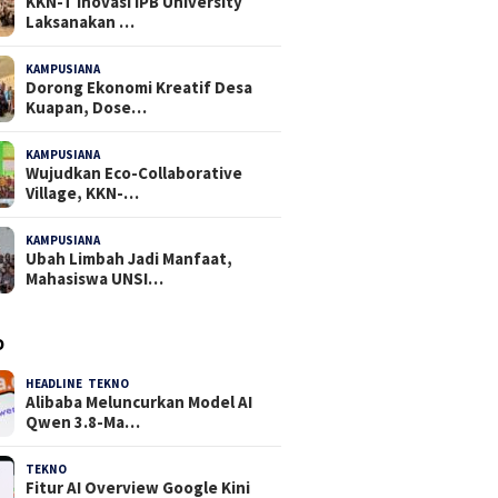
KKN-T Inovasi IPB University
Laksanakan …
KAMPUSIANA
24 Dilihat
Dorong Ekonomi Kreatif Desa
Kuapan, Dose…
KAMPUSIANA
21 Dilihat
Wujudkan Eco-Collaborative
Village, KKN-…
KAMPUSIANA
18 Dilihat
Ubah Limbah Jadi Manfaat,
Mahasiswa UNSI…
O
HEADLINE
,
TEKNO
4 Agustus 2026
Alibaba Meluncurkan Model AI
Qwen 3.8-Ma…
TEKNO
29 Juli 2026
Fitur AI Overview Google Kini