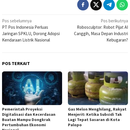
Navigasi
Pos sebelumnya
Pos berikutnya
PT Pos Indonesia Perluas
Robosculptor: Robot Pijat AI
pos
Jaringan SPKLU, Dorong Adopsi
Canggih, Masa Depan Industri
Kendaraan Listrik Nasional
Kebugaran?
POS TERKAIT
Pemerintah Proyeksi
Gas Melon Menghilang, Rakyat
Digitalisasi dan Kecerdasan
Menjerit: Ketika Subsidi Tak
Buatan Mampu Dongkrak
Lagi Tepat Sasaran di Kota
Pertumbuhan Ekonomi
Palopo