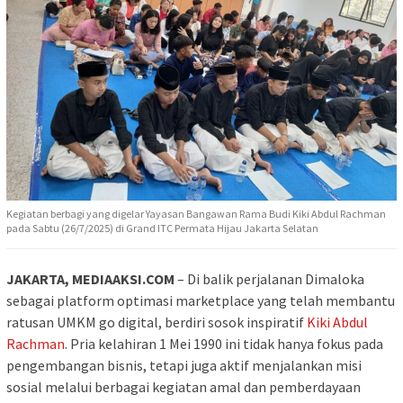
Kegiatan berbagi yang digelar Yayasan Bangawan Rama Budi Kiki Abdul Rachman
pada Sabtu (26/7/2025) di Grand ITC Permata Hijau Jakarta Selatan
JAKARTA, MEDIAAKSI.COM
– Di balik perjalanan Dimaloka
sebagai platform optimasi marketplace yang telah membantu
ratusan UMKM go digital, berdiri sosok inspiratif
Kiki Abdul
Rachman
. Pria kelahiran 1 Mei 1990 ini tidak hanya fokus pada
pengembangan bisnis, tetapi juga aktif menjalankan misi
sosial melalui berbagai kegiatan amal dan pemberdayaan