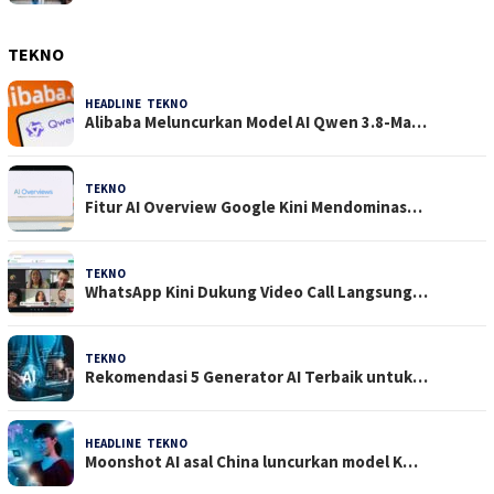
TEKNO
HEADLINE
,
TEKNO
4 Agustus 2026
Alibaba Meluncurkan Model AI Qwen 3.8-Ma…
TEKNO
29 Juli 2026
Fitur AI Overview Google Kini Mendominas…
TEKNO
29 Juli 2026
WhatsApp Kini Dukung Video Call Langsung…
TEKNO
23 Juli 2026
Rekomendasi 5 Generator AI Terbaik untuk…
HEADLINE
,
TEKNO
21 Juli 2026
Moonshot AI asal China luncurkan model K…