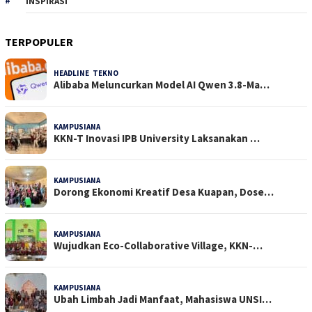
INSPIRASI
TERPOPULER
HEADLINE
,
TEKNO
38 Dilihat
Alibaba Meluncurkan Model AI Qwen 3.8-Ma…
KAMPUSIANA
29 Dilihat
KKN-T Inovasi IPB University Laksanakan …
KAMPUSIANA
25 Dilihat
Dorong Ekonomi Kreatif Desa Kuapan, Dose…
KAMPUSIANA
21 Dilihat
Wujudkan Eco-Collaborative Village, KKN-…
KAMPUSIANA
18 Dilihat
Ubah Limbah Jadi Manfaat, Mahasiswa UNSI…