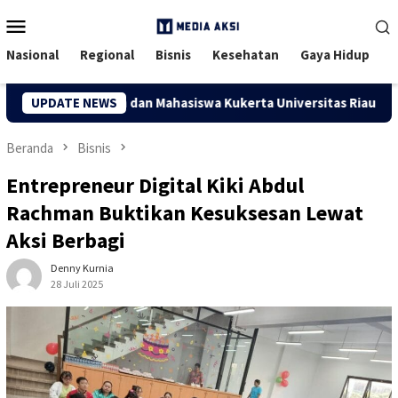
Menu
Mobile
Nasional
Regional
Bisnis
Kesehatan
Gaya Hidup
an, Dosen dan Mahasiswa Kukerta Universitas Riau Serahkan Ban
UPDATE NEWS
Beranda
Bisnis
Entrepreneur Digital Kiki Abdul
Rachman Buktikan Kesuksesan Lewat
Aksi Berbagi
Denny Kurnia
28 Juli 2025
151 Dilihat