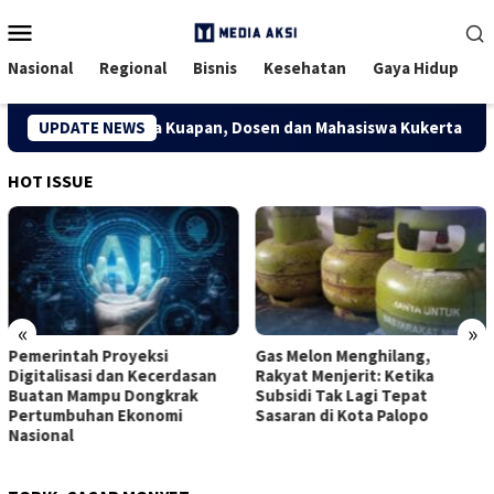
Menu
Mobile
Nasional
Regional
Bisnis
Kesehatan
Gaya Hidup
omi Kreatif Desa Kuapan, Dosen dan Mahasiswa Kukerta Univers
UPDATE NEWS
HOT ISSUE
«
»
Pemerintah Proyeksi
Gas Melon Menghilang,
Digitalisasi dan Kecerdasan
Rakyat Menjerit: Ketika
Buatan Mampu Dongkrak
Subsidi Tak Lagi Tepat
Pertumbuhan Ekonomi
Sasaran di Kota Palopo
Nasional