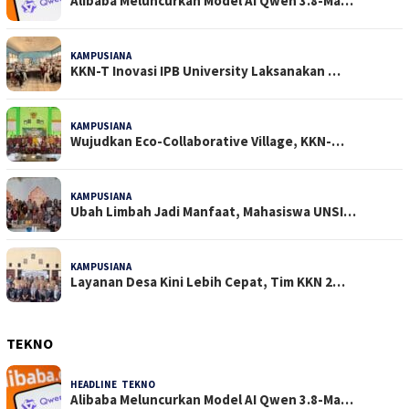
Alibaba Meluncurkan Model AI Qwen 3.8-Ma…
KAMPUSIANA
22 Dilihat
KKN-T Inovasi IPB University Laksanakan …
KAMPUSIANA
18 Dilihat
Wujudkan Eco-Collaborative Village, KKN-…
KAMPUSIANA
13 Dilihat
Ubah Limbah Jadi Manfaat, Mahasiswa UNSI…
KAMPUSIANA
13 Dilihat
Layanan Desa Kini Lebih Cepat, Tim KKN 2…
TEKNO
HEADLINE
,
TEKNO
4 Agustus 2026
Alibaba Meluncurkan Model AI Qwen 3.8-Ma…