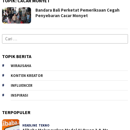
TOPIK:
CACAR MONYET
Bandara Bali Perketat Pemeriksaan Cegah
Penyebaran Cacar Monyet
Cari
untuk:
TOPIK BERITA
WIRAUSAHA
KONTEN KREATOR
INFLUENCER
INSPIRASI
TERPOPULER
HEADLINE
,
TEKNO
30 Dilihat