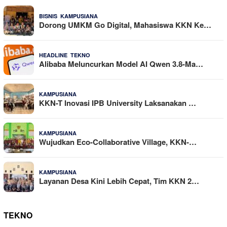
,
25 Dilihat
BISNIS
KAMPUSIANA
Dorong UMKM Go Digital, Mahasiswa KKN Ke…
,
22 Dilihat
HEADLINE
TEKNO
Alibaba Meluncurkan Model AI Qwen 3.8-Ma…
16 Dilihat
KAMPUSIANA
KKN-T Inovasi IPB University Laksanakan …
14 Dilihat
KAMPUSIANA
Wujudkan Eco-Collaborative Village, KKN-…
10 Dilihat
KAMPUSIANA
Layanan Desa Kini Lebih Cepat, Tim KKN 2…
TEKNO