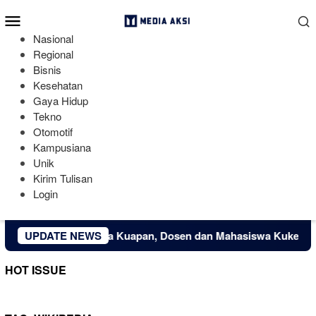
Loncat
Menu
ke
Mobile
konten
Nasional
Regional
Bisnis
Kesehatan
Gaya Hidup
Tekno
Otomotif
Kampusiana
Unik
Kirim Tulisan
Login
konomi Kreatif Desa Kuapan, Dosen dan Mahasiswa Kukerta Un
UPDATE NEWS
HOT ISSUE