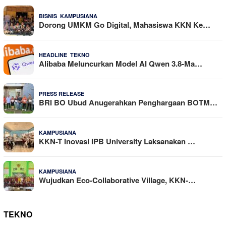
,
24 Dilihat
BISNIS
KAMPUSIANA
Dorong UMKM Go Digital, Mahasiswa KKN Ke…
,
22 Dilihat
HEADLINE
TEKNO
Alibaba Meluncurkan Model AI Qwen 3.8-Ma…
18 Dilihat
PRESS RELEASE
BRI BO Ubud Anugerahkan Penghargaan BOTM…
15 Dilihat
KAMPUSIANA
KKN-T Inovasi IPB University Laksanakan …
12 Dilihat
KAMPUSIANA
Wujudkan Eco-Collaborative Village, KKN-…
TEKNO