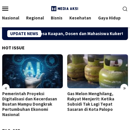
Menu
Mobile
Nasional
Regional
Bisnis
Kesehatan
Gaya Hidup
onomi Kreatif Desa Kuapan, Dosen dan Mahasiswa Kukerta Unive
UPDATE NEWS
HOT ISSUE
«
»
Pemerintah Proyeksi
Gas Melon Menghilang,
Digitalisasi dan Kecerdasan
Rakyat Menjerit: Ketika
Buatan Mampu Dongkrak
Subsidi Tak Lagi Tepat
Pertumbuhan Ekonomi
Sasaran di Kota Palopo
Nasional