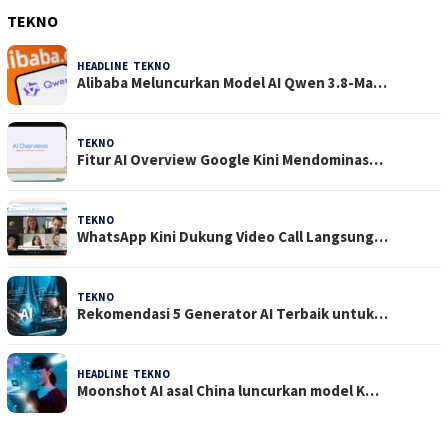
TEKNO
HEADLINE
,
TEKNO
4 Agustus 2026
Alibaba Meluncurkan Model AI Qwen 3.8-Ma…
TEKNO
29 Juli 2026
Fitur AI Overview Google Kini Mendominas…
TEKNO
29 Juli 2026
WhatsApp Kini Dukung Video Call Langsung…
TEKNO
23 Juli 2026
Rekomendasi 5 Generator AI Terbaik untuk…
HEADLINE
,
TEKNO
21 Juli 2026
Moonshot AI asal China luncurkan model K…