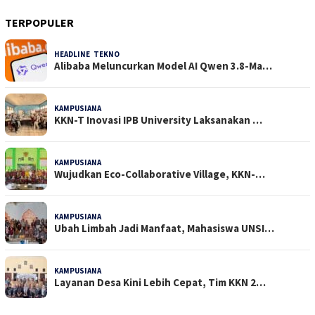
TERPOPULER
HEADLINE
,
TEKNO
30 Dilihat
Alibaba Meluncurkan Model AI Qwen 3.8-Ma…
KAMPUSIANA
22 Dilihat
KKN-T Inovasi IPB University Laksanakan …
KAMPUSIANA
18 Dilihat
Wujudkan Eco-Collaborative Village, KKN-…
KAMPUSIANA
14 Dilihat
Ubah Limbah Jadi Manfaat, Mahasiswa UNSI…
KAMPUSIANA
13 Dilihat
Layanan Desa Kini Lebih Cepat, Tim KKN 2…