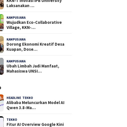
KKN-T Inovasi IPB University
Laksanakan …
KAMPUSIANA
18 Dilihat
Wujudkan Eco-Collaborative
Village, KKN-…
KAMPUSIANA
17 Dilihat
Dorong Ekonomi Kreatif Desa
Kuapan, Dose…
KAMPUSIANA
15 Dilihat
Ubah Limbah Jadi Manfaat,
Mahasiswa UNSI…
O
HEADLINE
,
TEKNO
4 Agustus 2026
Alibaba Meluncurkan Model AI
Qwen 3.8-Ma…
TEKNO
29 Juli 2026
Fitur AI Overview Google Kini