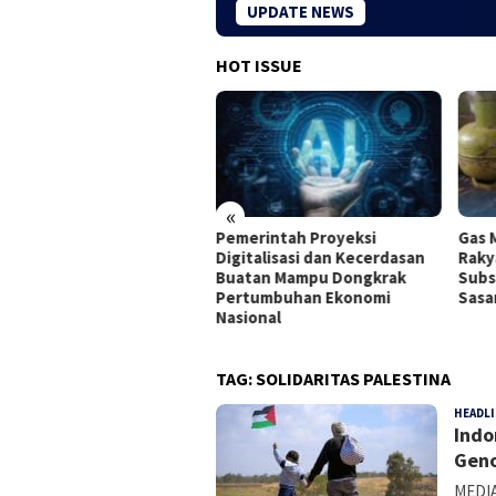
UPDATE NEWS
HOT ISSUE
«
rtamina Membuka
Pemerintah Proyeksi
Gas 
ongan Internship bagi
Digitalisasi dan Kecerdasan
Raky
usan Baru di Seluruh
Buatan Mampu Dongkrak
Subs
onesia
Pertumbuhan Ekonomi
Sasa
Nasional
TAG:
SOLIDARITAS PALESTINA
HEADL
Indo
Geno
MEDIA