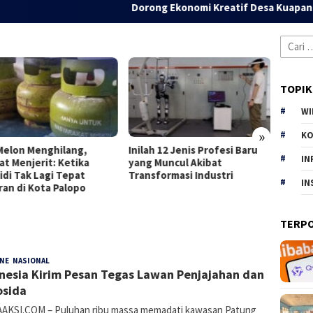
Dorong Ekonomi Kreatif Desa Kuapan, Dosen 
Cari
untuk:
TOPIK
WI
»
KO
Melon Menghilang,
Inilah 12 Jenis Profesi Baru
The Du
IN
at Menjerit: Ketika
yang Muncul Akibat
Baru 
idi Tak Lagi Tepat
Transformasi Industri
yang T
IN
ran di Kota Palopo
TERP
INE
,
NASIONAL
E
12 Oktober 2025
nesia Kirim Pesan Tegas Lawan Penjajahan dan
Rahmania
sida
AKSI.COM – Puluhan ribu massa memadati kawasan Patung