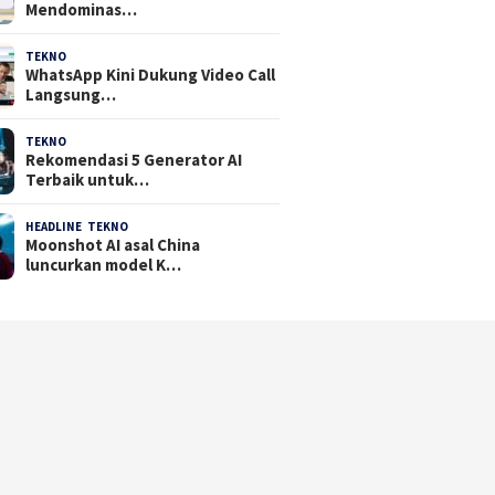
Mendominas…
TEKNO
29 Juli 2026
WhatsApp Kini Dukung Video Call
Langsung…
TEKNO
23 Juli 2026
Rekomendasi 5 Generator AI
Terbaik untuk…
HEADLINE
,
TEKNO
21 Juli 2026
Moonshot AI asal China
luncurkan model K…