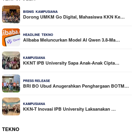
,
21 Dilihat
BISNIS
KAMPUSIANA
Dorong UMKM Go Digital, Mahasiswa KKN Ke…
,
20 Dilihat
HEADLINE
TEKNO
Alibaba Meluncurkan Model AI Qwen 3.8-Ma…
18 Dilihat
KAMPUSIANA
KKNT IPB University Sapa Anak-Anak Cipta…
18 Dilihat
PRESS RELEASE
BRI BO Ubud Anugerahkan Penghargaan BOTM…
15 Dilihat
KAMPUSIANA
KKN-T Inovasi IPB University Laksanakan …
TEKNO