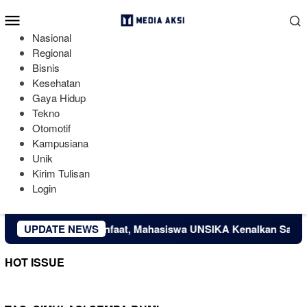
Loncat
Menu
ke
Mobile
konten
Nasional
Regional
Bisnis
Kesehatan
Gaya Hidup
Tekno
Otomotif
Kampusiana
Unik
Kirim Tulisan
Login
bah Limbah Jadi Manfaat, Mahasiswa UNSIKA Kenalkan Sabun Cuc
UPDATE NEWS
HOT ISSUE