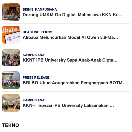
,
24 Dilihat
BISNIS
KAMPUSIANA
Dorong UMKM Go Digital, Mahasiswa KKN Ke…
,
22 Dilihat
HEADLINE
TEKNO
Alibaba Meluncurkan Model AI Qwen 3.8-Ma…
19 Dilihat
KAMPUSIANA
KKNT IPB University Sapa Anak-Anak Cipta…
18 Dilihat
PRESS RELEASE
BRI BO Ubud Anugerahkan Penghargaan BOTM…
15 Dilihat
KAMPUSIANA
KKN-T Inovasi IPB University Laksanakan …
TEKNO