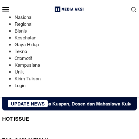
Loncat
Menu
ke
Mobile
konten
Nasional
Regional
Bisnis
Kesehatan
Gaya Hidup
Tekno
Otomotif
Kampusiana
Unik
Kirim Tulisan
Login
Ekonomi Kreatif Desa Kuapan, Dosen dan Mahasiswa Kukerta Un
UPDATE NEWS
HOT ISSUE