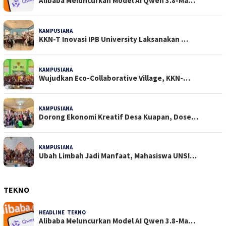
Alibaba Meluncurkan Model AI Qwen 3.8-Ma…
KAMPUSIANA
26 Dilihat
KKN-T Inovasi IPB University Laksanakan …
KAMPUSIANA
19 Dilihat
Wujudkan Eco-Collaborative Village, KKN-…
KAMPUSIANA
18 Dilihat
Dorong Ekonomi Kreatif Desa Kuapan, Dose…
KAMPUSIANA
16 Dilihat
Ubah Limbah Jadi Manfaat, Mahasiswa UNSI…
TEKNO
HEADLINE
,
TEKNO
4 Agustus 2026
Alibaba Meluncurkan Model AI Qwen 3.8-Ma…