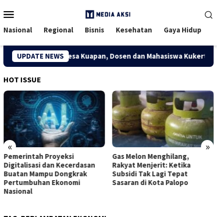
Menu
Mobile
Nasional
Regional
Bisnis
Kesehatan
Gaya Hidup
konomi Kreatif Desa Kuapan, Dosen dan Mahasiswa Kukerta Univ
UPDATE NEWS
HOT ISSUE
«
»
Pemerintah Proyeksi
Gas Melon Menghilang,
Digitalisasi dan Kecerdasan
Rakyat Menjerit: Ketika
Buatan Mampu Dongkrak
Subsidi Tak Lagi Tepat
Pertumbuhan Ekonomi
Sasaran di Kota Palopo
Nasional