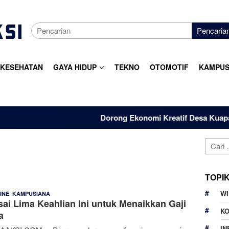
Pencaria
KESEHATAN
GAYA HIDUP
TEKNO
OTOMOTIF
KAMPUS
Dorong Ekonomi Kreatif Desa Kuapan, Do
Cari
untuk:
TOPI
W
,
E
30 April 2026
INE
KAMPUSIANA
ai Lima Keahlian Ini untuk Menaikkan Gaji
Rahmania
K
a
IN