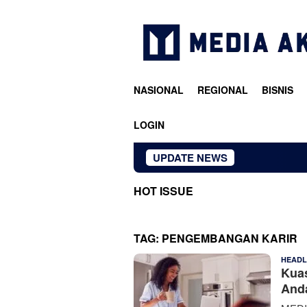
Loncat
ke
konten
NASIONAL
REGIONAL
BISNIS
LOGIN
UPDATE NEWS
HOT ISSUE
TAG:
PENGEMBANGAN KARIR
HEADL
Kuas
And