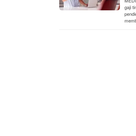
MEDIA
gaji 
pendi
memb