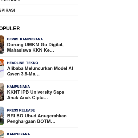
SPIRASI
OPULER
,
22 Dilihat
BISNIS
KAMPUSIANA
Dorong UMKM Go Digital,
Mahasiswa KKN Ke…
,
20 Dilihat
HEADLINE
TEKNO
Alibaba Meluncurkan Model AI
Qwen 3.8-Ma…
19 Dilihat
KAMPUSIANA
KKNT IPB University Sapa
Anak-Anak Cipta…
18 Dilihat
PRESS RELEASE
BRI BO Ubud Anugerahkan
Penghargaan BOTM…
15 Dilihat
KAMPUSIANA