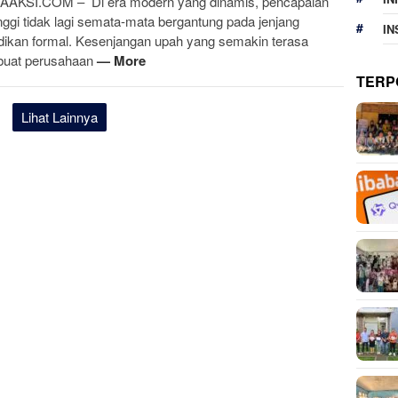
AKSI.COM – Di era modern yang dinamis, pencapaian
tinggi tidak lagi semata-mata bergantung pada jenjang
IN
dikan formal. Kesenjangan upah yang semakin terasa
uat perusahaan
— More
TERP
Lihat Lainnya