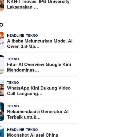
KKN-T Inovasi IPB University
Laksanakan …
O
,
4 Agustus 2026
HEADLINE
TEKNO
Alibaba Meluncurkan Model AI
Qwen 3.8-Ma…
29 Juli 2026
TEKNO
Fitur AI Overview Google Kini
Mendominas…
29 Juli 2026
TEKNO
WhatsApp Kini Dukung Video
Call Langsung…
23 Juli 2026
TEKNO
Rekomendasi 5 Generator AI
Terbaik untuk…
,
21 Juli 2026
HEADLINE
TEKNO
Moonshot AI asal China