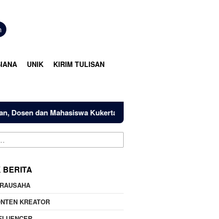
n
IANA
UNIK
KIRIM TULISAN
sen dan Mahasiswa Kukerta Universitas Riau Serahkan Bantuan
K BERITA
IRAUSAHA
ONTEN KREATOR
FLUENCER