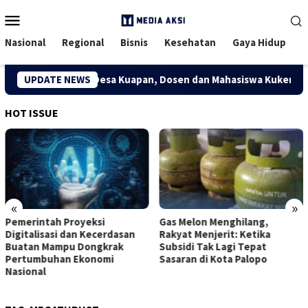
Menu
Mobile
Nasional
Regional
Bisnis
Kesehatan
Gaya Hidup
Ekonomi Kreatif Desa Kuapan, Dosen dan Mahasiswa Kukerta Univ
UPDATE NEWS
HOT ISSUE
«
»
Pemerintah Proyeksi
Gas Melon Menghilang,
Digitalisasi dan Kecerdasan
Rakyat Menjerit: Ketika
Buatan Mampu Dongkrak
Subsidi Tak Lagi Tepat
Pertumbuhan Ekonomi
Sasaran di Kota Palopo
Nasional