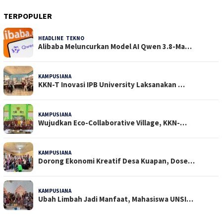
TERPOPULER
HEADLINE
,
TEKNO
32 Dilihat
Alibaba Meluncurkan Model AI Qwen 3.8-Ma…
KAMPUSIANA
24 Dilihat
KKN-T Inovasi IPB University Laksanakan …
KAMPUSIANA
18 Dilihat
Wujudkan Eco-Collaborative Village, KKN-…
KAMPUSIANA
15 Dilihat
Dorong Ekonomi Kreatif Desa Kuapan, Dose…
KAMPUSIANA
15 Dilihat
Ubah Limbah Jadi Manfaat, Mahasiswa UNSI…