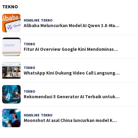
TEKNO
HEADLINE
,
TEKNO
4 Agustus 2026
Alibaba Meluncurkan Model AI Qwen 3.8-Ma…
TEKNO
29 Juli 2026
Fitur AI Overview Google Kini Mendominas…
TEKNO
29 Juli 2026
WhatsApp Kini Dukung Video Call Langsung…
TEKNO
23 Juli 2026
Rekomendasi 5 Generator AI Terbaik untuk…
HEADLINE
,
TEKNO
21 Juli 2026
Moonshot AI asal China luncurkan model K…