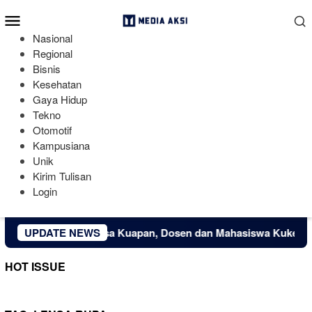
Loncat
Menu
ke
Mobile
konten
Nasional
Regional
Bisnis
Kesehatan
Gaya Hidup
Tekno
Otomotif
Kampusiana
Unik
Kirim Tulisan
Login
konomi Kreatif Desa Kuapan, Dosen dan Mahasiswa Kukerta Un
UPDATE NEWS
HOT ISSUE