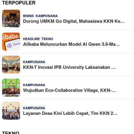
TERPOPULER
,
25 Dilihat
BISNIS
KAMPUSIANA
Dorong UMKM Go Digital, Mahasiswa KKN Ke…
,
22 Dilihat
HEADLINE
TEKNO
Alibaba Meluncurkan Model AI Qwen 3.8-Ma…
16 Dilihat
KAMPUSIANA
KKN-T Inovasi IPB University Laksanakan …
14 Dilihat
KAMPUSIANA
Wujudkan Eco-Collaborative Village, KKN-…
11 Dilihat
KAMPUSIANA
Layanan Desa Kini Lebih Cepat, Tim KKN 2…
TEKNO