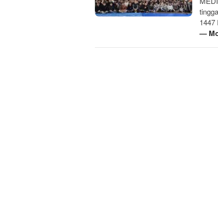
MEDIA
tingg
1447 
— Mo