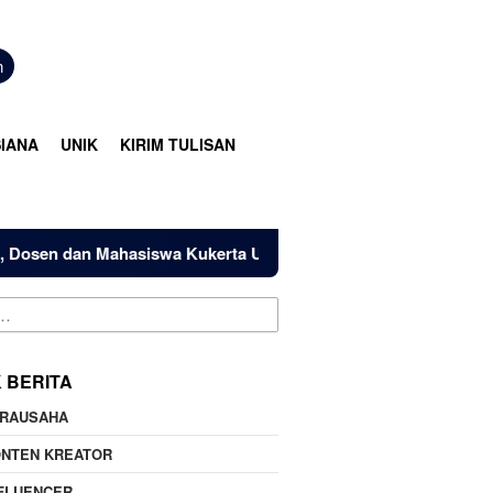
n
IANA
UNIK
KIRIM TULISAN
 dan Mahasiswa Kukerta Universitas Riau Serahkan Bantuan M
K BERITA
IRAUSAHA
ONTEN KREATOR
FLUENCER