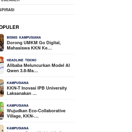
SPIRASI
OPULER
,
25 Dilihat
BISNIS
KAMPUSIANA
Dorong UMKM Go Digital,
Mahasiswa KKN Ke…
,
22 Dilihat
HEADLINE
TEKNO
Alibaba Meluncurkan Model AI
Qwen 3.8-Ma…
16 Dilihat
KAMPUSIANA
KKN-T Inovasi IPB University
Laksanakan …
14 Dilihat
KAMPUSIANA
Wujudkan Eco-Collaborative
Village, KKN-…
10 Dilihat
KAMPUSIANA