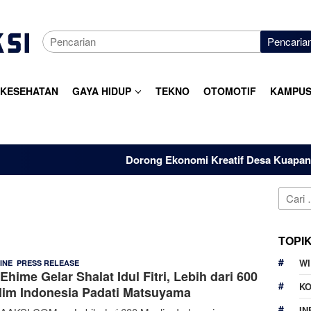
Pencaria
KESEHATAN
GAYA HIDUP
TEKNO
OTOMOTIF
KAMPUS
Dorong Ekonomi Kreatif Desa Kuapan, Dosen
Cari
untuk:
TOPI
W
,
Denny
22 Maret 2026
INE
PRESS RELEASE
Ehime Gelar Shalat Idul Fitri, Lebih dari 600
Kurnia
K
im Indonesia Padati Matsuyama
IN