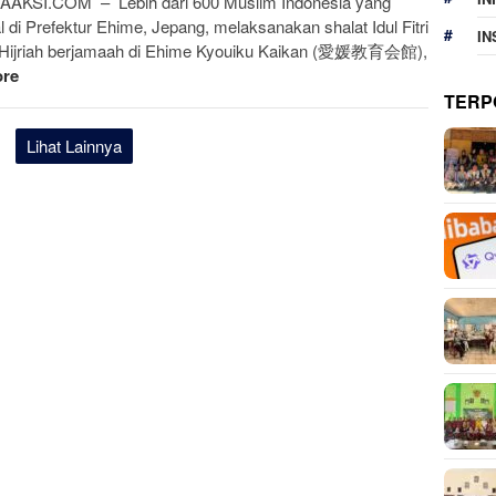
AKSI.COM – Lebih dari 600 Muslim Indonesia yang
al di Prefektur Ehime, Jepang, melaksanakan shalat Idul Fitri
IN
Hijriah berjamaah di Ehime Kyouiku Kaikan (愛媛教育会館),
re
TERP
Lihat Lainnya