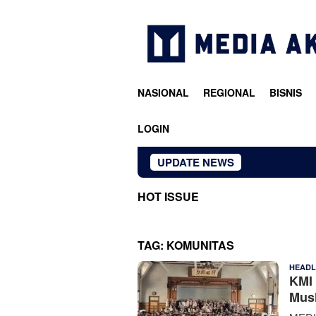
Loncat
ke
konten
NASIONAL
REGIONAL
BISNIS
LOGIN
UPDATE NEWS
HOT ISSUE
TAG:
KOMUNITAS
HEADL
KMI 
Musl