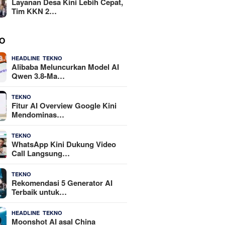
Layanan Desa Kini Lebih Cepat,
Tim KKN 2…
O
,
4 Agustus 2026
HEADLINE
TEKNO
Alibaba Meluncurkan Model AI
Qwen 3.8-Ma…
29 Juli 2026
TEKNO
Fitur AI Overview Google Kini
Mendominas…
29 Juli 2026
TEKNO
WhatsApp Kini Dukung Video
Call Langsung…
23 Juli 2026
TEKNO
Rekomendasi 5 Generator AI
Terbaik untuk…
,
21 Juli 2026
HEADLINE
TEKNO
Moonshot AI asal China