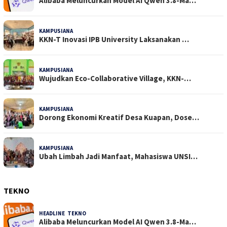
Alibaba Meluncurkan Model AI Qwen 3.8-Ma…
KAMPUSIANA
22 Dilihat
KKN-T Inovasi IPB University Laksanakan …
KAMPUSIANA
18 Dilihat
Wujudkan Eco-Collaborative Village, KKN-…
KAMPUSIANA
15 Dilihat
Dorong Ekonomi Kreatif Desa Kuapan, Dose…
KAMPUSIANA
14 Dilihat
Ubah Limbah Jadi Manfaat, Mahasiswa UNSI…
TEKNO
HEADLINE
,
TEKNO
4 Agustus 2026
Alibaba Meluncurkan Model AI Qwen 3.8-Ma…