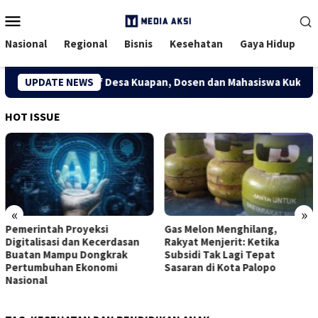
Menu
Mobile
Nasional
Regional
Bisnis
Kesehatan
Gaya Hidup
 Ekonomi Kreatif Desa Kuapan, Dosen dan Mahasiswa Kukerta Un
UPDATE NEWS
HOT ISSUE
«
»
Pemerintah Proyeksi
Gas Melon Menghilang,
Digitalisasi dan Kecerdasan
Rakyat Menjerit: Ketika
Buatan Mampu Dongkrak
Subsidi Tak Lagi Tepat
Pertumbuhan Ekonomi
Sasaran di Kota Palopo
Nasional