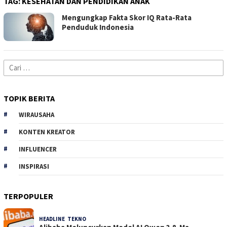
TAG:
KESEHATAN DAN PENDIDIKAN ANAK
Mengungkap Fakta Skor IQ Rata-Rata
Penduduk Indonesia
Cari
untuk:
TOPIK BERITA
WIRAUSAHA
KONTEN KREATOR
INFLUENCER
INSPIRASI
TERPOPULER
HEADLINE
,
TEKNO
31 Dilihat