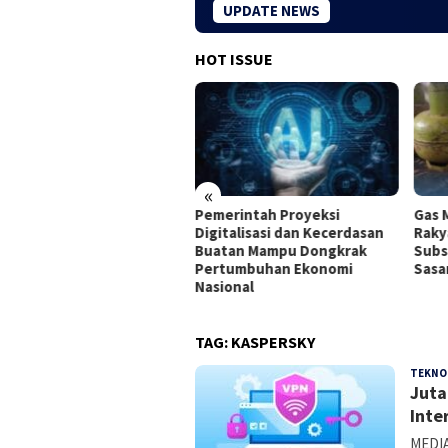
UPDATE NEWS
HOT ISSUE
«
rtamina Membuka
Pemerintah Proyeksi
Gas 
ongan Internship bagi
Digitalisasi dan Kecerdasan
Raky
usan Baru di Seluruh
Buatan Mampu Dongkrak
Subs
onesia
Pertumbuhan Ekonomi
Sasa
Nasional
TAG:
KASPERSKY
TEKNO
Juta
Inte
MEDIA