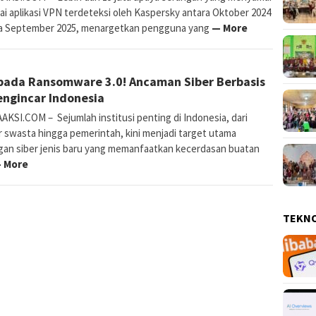
ai aplikasi VPN terdeteksi oleh Kaspersky antara Oktober 2024
a September 2025, menargetkan pengguna yang
— More
E
15 Oktober 2025
ada Ransomware 3.0! Ancaman Siber Berbasis
Rahmania
engincar Indonesia
AKSI.COM – Sejumlah institusi penting di Indonesia, dari
r swasta hingga pemerintah, kini menjadi target utama
gan siber jenis baru yang memanfaatkan kecerdasan buatan
 More
TEKN