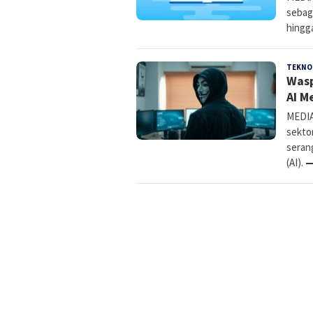
sebag
hingg
TEKNO
Wasp
AI M
MEDIA
sekto
seran
(AI).
—