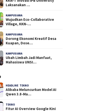
KKN-T Inovasi IPB University
Laksanakan …
KAMPUSIANA
18 Dilihat
Wujudkan Eco-Collaborative
Village, KKN-…
KAMPUSIANA
15 Dilihat
Dorong Ekonomi Kreatif Desa
Kuapan, Dose…
KAMPUSIANA
15 Dilihat
Ubah Limbah Jadi Manfaat,
Mahasiswa UNSI…
O
HEADLINE
,
TEKNO
4 Agustus 2026
Alibaba Meluncurkan Model AI
Qwen 3.8-Ma…
TEKNO
29 Juli 2026
Fitur AI Overview Google Kini