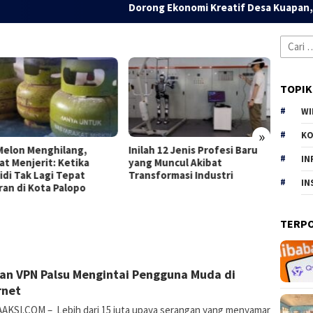
Dorong Ekonomi Kreatif Desa Kuapan, Dosen 
Cari
untuk:
TOPIK
WI
»
KO
Melon Menghilang,
Inilah 12 Jenis Profesi Baru
The Du
IN
at Menjerit: Ketika
yang Muncul Akibat
Baru 
idi Tak Lagi Tepat
Transformasi Industri
yang T
IN
ran di Kota Palopo
TERP
E
8 Desember 2025
an VPN Palsu Mengintai Pengguna Muda di
Rahmania
rnet
AKSI.COM – Lebih dari 15 juta upaya serangan yang menyamar