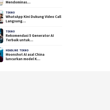
Mendominas…
TEKNO
29 Juli 2026
WhatsApp Kini Dukung Video Call
Langsung…
TEKNO
23 Juli 2026
Rekomendasi 5 Generator AI
Terbaik untuk…
HEADLINE
,
TEKNO
21 Juli 2026
Moonshot AI asal China
luncurkan model K…