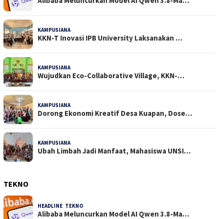
Alibaba Meluncurkan Model AI Qwen 3.8-Ma…
KAMPUSIANA
26 Dilihat
KKN-T Inovasi IPB University Laksanakan …
KAMPUSIANA
19 Dilihat
Wujudkan Eco-Collaborative Village, KKN-…
KAMPUSIANA
18 Dilihat
Dorong Ekonomi Kreatif Desa Kuapan, Dose…
KAMPUSIANA
16 Dilihat
Ubah Limbah Jadi Manfaat, Mahasiswa UNSI…
TEKNO
HEADLINE
,
TEKNO
4 Agustus 2026
Alibaba Meluncurkan Model AI Qwen 3.8-Ma…