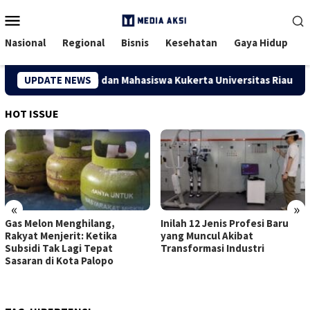
Menu
Mobile
Nasional
Regional
Bisnis
Kesehatan
Gaya Hidup
sa Kuapan, Dosen dan Mahasiswa Kukerta Universitas Riau Serah
UPDATE NEWS
HOT ISSUE
«
»
Gas Melon Menghilang,
Inilah 12 Jenis Profesi Baru
Rakyat Menjerit: Ketika
yang Muncul Akibat
Subsidi Tak Lagi Tepat
Transformasi Industri
Sasaran di Kota Palopo