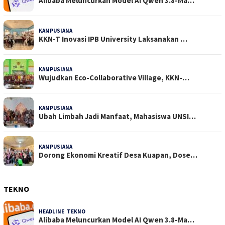
Alibaba Meluncurkan Model AI Qwen 3.8-Ma…
KAMPUSIANA
22 Dilihat
KKN-T Inovasi IPB University Laksanakan …
KAMPUSIANA
18 Dilihat
Wujudkan Eco-Collaborative Village, KKN-…
KAMPUSIANA
14 Dilihat
Ubah Limbah Jadi Manfaat, Mahasiswa UNSI…
KAMPUSIANA
13 Dilihat
Dorong Ekonomi Kreatif Desa Kuapan, Dose…
TEKNO
HEADLINE
,
TEKNO
4 Agustus 2026
Alibaba Meluncurkan Model AI Qwen 3.8-Ma…