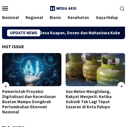
Menu
Mobile
Nasional
Regional
Bisnis
Kesehatan
Gaya Hidup
Ekonomi Kreatif Desa Kuapan, Dosen dan Mahasiswa Kukerta Uni
UPDATE NEWS
HOT ISSUE
«
»
Pemerintah Proyeksi
Gas Melon Menghilang,
Digitalisasi dan Kecerdasan
Rakyat Menjerit: Ketika
Buatan Mampu Dongkrak
Subsidi Tak Lagi Tepat
Pertumbuhan Ekonomi
Sasaran di Kota Palopo
Nasional