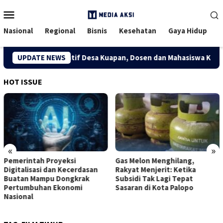
Menu
Mobile
Nasional
Regional
Bisnis
Kesehatan
Gaya Hidup
ong Ekonomi Kreatif Desa Kuapan, Dosen dan Mahasiswa Kukerta 
UPDATE NEWS
HOT ISSUE
«
»
Pemerintah Proyeksi
Gas Melon Menghilang,
Digitalisasi dan Kecerdasan
Rakyat Menjerit: Ketika
Buatan Mampu Dongkrak
Subsidi Tak Lagi Tepat
Pertumbuhan Ekonomi
Sasaran di Kota Palopo
Nasional