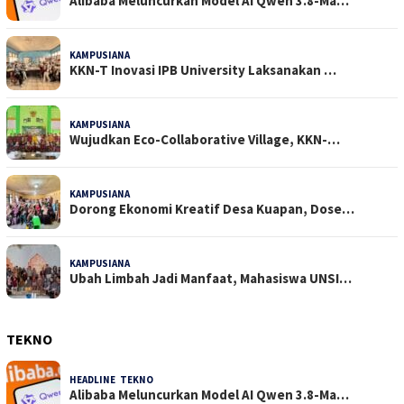
Alibaba Meluncurkan Model AI Qwen 3.8-Ma…
KAMPUSIANA
24 Dilihat
KKN-T Inovasi IPB University Laksanakan …
KAMPUSIANA
18 Dilihat
Wujudkan Eco-Collaborative Village, KKN-…
KAMPUSIANA
15 Dilihat
Dorong Ekonomi Kreatif Desa Kuapan, Dose…
KAMPUSIANA
15 Dilihat
Ubah Limbah Jadi Manfaat, Mahasiswa UNSI…
TEKNO
HEADLINE
,
TEKNO
4 Agustus 2026
Alibaba Meluncurkan Model AI Qwen 3.8-Ma…