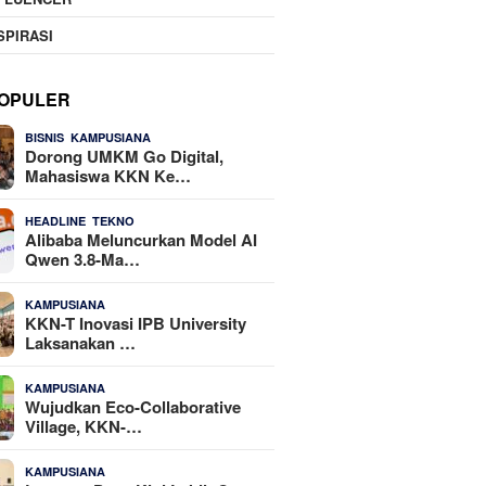
SPIRASI
OPULER
,
25 Dilihat
BISNIS
KAMPUSIANA
Dorong UMKM Go Digital,
Mahasiswa KKN Ke…
,
22 Dilihat
HEADLINE
TEKNO
Alibaba Meluncurkan Model AI
Qwen 3.8-Ma…
16 Dilihat
KAMPUSIANA
KKN-T Inovasi IPB University
Laksanakan …
14 Dilihat
KAMPUSIANA
Wujudkan Eco-Collaborative
Village, KKN-…
10 Dilihat
KAMPUSIANA