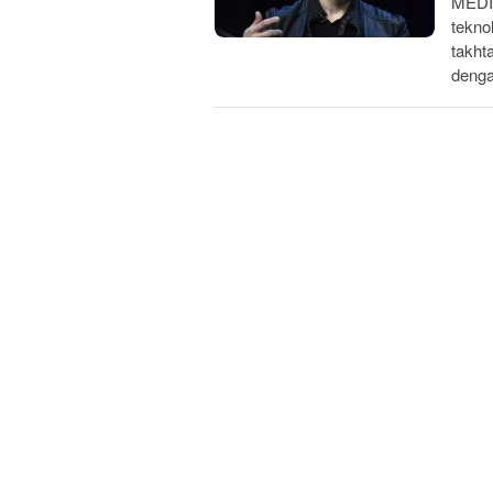
MEDIA
tekno
takht
deng