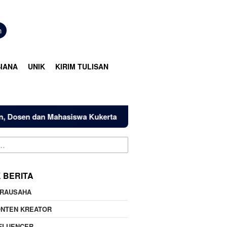
n
IANA
UNIK
KIRIM TULISAN
en dan Mahasiswa Kukerta Universitas Riau Serahkan Bantuan 
K BERITA
IRAUSAHA
ONTEN KREATOR
FLUENCER