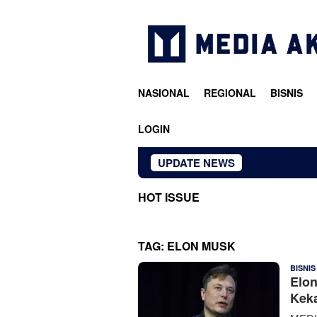
Loncat
ke
konten
NASIONAL
REGIONAL
BISNIS
LOGIN
UPDATE NEWS
HOT ISSUE
TAG:
ELON MUSK
BISNIS
Elon
Keka