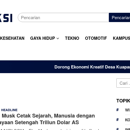
Pencaria
KESEHATAN
GAYA HIDUP
TEKNO
OTOMOTIF
KAMPUS
Dorong Ekonomi Kreatif Desa Kuapan, Dos
Cari
untuk:
TOPI
W
,
Denny
6 Oktober 2025
HEADLINE
 Musk Cetak Sejarah, Manusia dengan
Kurnia
K
yaan Setengah Triliun Dolar AS
IN