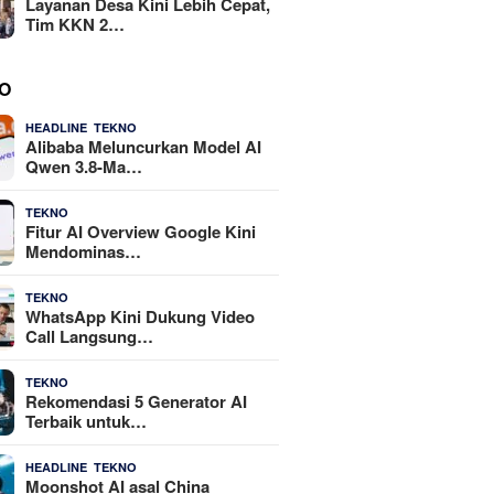
Layanan Desa Kini Lebih Cepat,
Tim KKN 2…
O
,
4 Agustus 2026
HEADLINE
TEKNO
Alibaba Meluncurkan Model AI
Qwen 3.8-Ma…
29 Juli 2026
TEKNO
Fitur AI Overview Google Kini
Mendominas…
29 Juli 2026
TEKNO
WhatsApp Kini Dukung Video
Call Langsung…
23 Juli 2026
TEKNO
Rekomendasi 5 Generator AI
Terbaik untuk…
,
21 Juli 2026
HEADLINE
TEKNO
Moonshot AI asal China