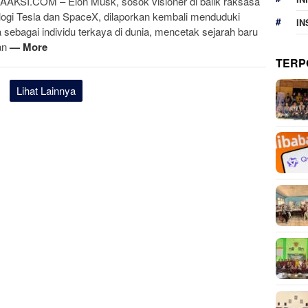
AKSI.COM – Elon Musk, sosok visioner di balik raksasa
logi Tesla dan SpaceX, dilaporkan kembali menduduki
IN
a sebagai individu terkaya di dunia, mencetak sejarah baru
an
— More
TERP
Lihat Lainnya