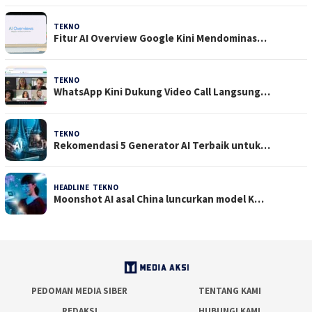
TEKNO
29 Juli 2026
Fitur AI Overview Google Kini Mendominas…
TEKNO
29 Juli 2026
WhatsApp Kini Dukung Video Call Langsung…
TEKNO
23 Juli 2026
Rekomendasi 5 Generator AI Terbaik untuk…
HEADLINE
,
TEKNO
21 Juli 2026
Moonshot AI asal China luncurkan model K…
PEDOMAN MEDIA SIBER
TENTANG KAMI
REDAKSI
HUBUNGI KAMI