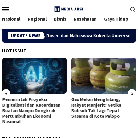
Menu
Mobile
Nasional
Regional
Bisnis
Kesehatan
Gaya Hidup
atif Desa Kuapan, Dosen dan Mahasiswa Kukerta Universitas Ria
UPDATE NEWS
HOT ISSUE
«
»
i
Gas Melon Menghilang,
Inilah 12 Jenis Profe
erdasan
Rakyat Menjerit: Ketika
yang Muncul Akibat
krak
Subsidi Tak Lagi Tepat
Transformasi Indust
mi
Sasaran di Kota Palopo