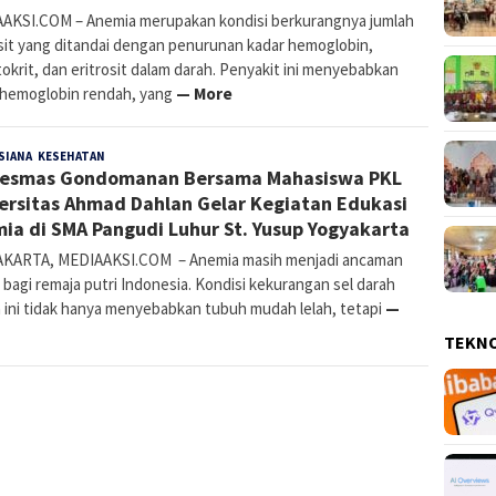
AKSI.COM – Anemia merupakan kondisi berkurangnya jumlah
osit yang ditandai dengan penurunan kadar hemoglobin,
krit, dan eritrosit dalam darah. Penyakit ini menyebabkan
 hemoglobin rendah, yang
— More
SIANA
,
KESEHATAN
Denny
12 Oktober 2025
kesmas Gondomanan Bersama Mahasiswa PKL
Kurnia
ersitas Ahmad Dahlan Gelar Kegiatan Edukasi
ia di SMA Pangudi Luhur St. Yusup Yogyakarta
KARTA, MEDIAAKSI.COM – Anemia masih menjadi ancaman
 bagi remaja putri Indonesia. Kondisi kekurangan sel darah
 ini tidak hanya menyebabkan tubuh mudah lelah, tetapi
—
TEKN