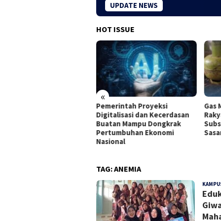
UPDATE NEWS
HOT ISSUE
«
a Membuka
Pemerintah Proyeksi
Gas Melon 
Internship bagi
Digitalisasi dan Kecerdasan
Rakyat Menj
ru di Seluruh
Buatan Mampu Dongkrak
Subsidi Tak
Pertumbuhan Ekonomi
Sasaran di 
Nasional
TAG:
ANEMIA
KAMPU
Eduk
Giwa
Maha