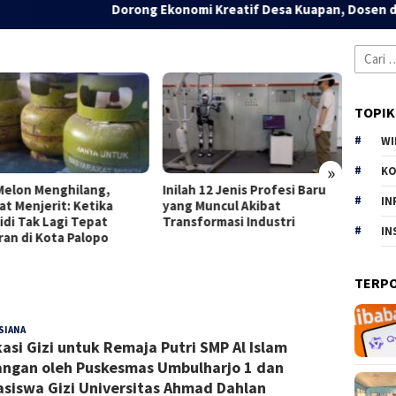
Dorong Ekonomi Kreatif Desa Kuapan, Dosen dan Maha
Cari
untuk:
TOPIK
WI
»
KO
Menghilang,
Inilah 12 Jenis Profesi Baru
The Dune Coll
IN
erit: Ketika
yang Muncul Akibat
Baru Sun Pow
 Lagi Tepat
Transformasi Industri
yang Terinspi
IN
Kota Palopo
TERP
SIANA
Denny
20 Oktober 2025
asi Gizi untuk Remaja Putri SMP Al Islam
Kurnia
ngan oleh Puskesmas Umbulharjo 1 dan
siswa Gizi Universitas Ahmad Dahlan