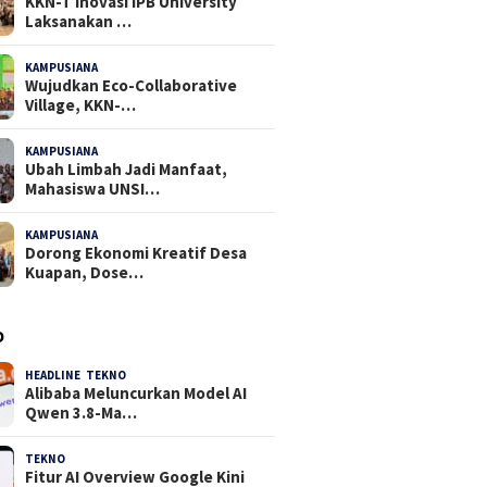
KKN-T Inovasi IPB University
Laksanakan …
KAMPUSIANA
18 Dilihat
Wujudkan Eco-Collaborative
Village, KKN-…
KAMPUSIANA
14 Dilihat
Ubah Limbah Jadi Manfaat,
Mahasiswa UNSI…
KAMPUSIANA
13 Dilihat
Dorong Ekonomi Kreatif Desa
Kuapan, Dose…
O
HEADLINE
,
TEKNO
4 Agustus 2026
Alibaba Meluncurkan Model AI
Qwen 3.8-Ma…
TEKNO
29 Juli 2026
Fitur AI Overview Google Kini