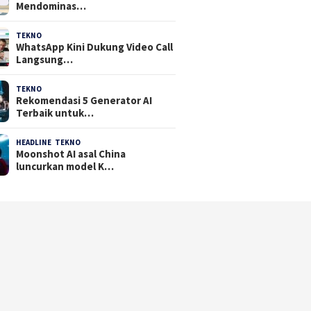
Mendominas…
TEKNO
29 Juli 2026
WhatsApp Kini Dukung Video Call
Langsung…
TEKNO
23 Juli 2026
Rekomendasi 5 Generator AI
Terbaik untuk…
HEADLINE
,
TEKNO
21 Juli 2026
Moonshot AI asal China
luncurkan model K…