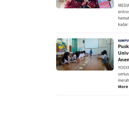
MEDIA
eritr
hemato
kadar
KAMPU
Pus
Univ
Anem
YOGYA
serius
merah
More