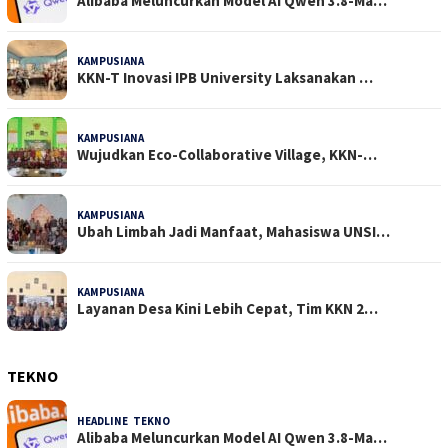
Alibaba Meluncurkan Model AI Qwen 3.8-Ma…
KAMPUSIANA
22 Dilihat
KKN-T Inovasi IPB University Laksanakan …
KAMPUSIANA
18 Dilihat
Wujudkan Eco-Collaborative Village, KKN-…
KAMPUSIANA
13 Dilihat
Ubah Limbah Jadi Manfaat, Mahasiswa UNSI…
KAMPUSIANA
13 Dilihat
Layanan Desa Kini Lebih Cepat, Tim KKN 2…
TEKNO
HEADLINE
,
TEKNO
4 Agustus 2026
Alibaba Meluncurkan Model AI Qwen 3.8-Ma…