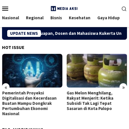
Menu
Mobile
Nasional
Regional
Bisnis
Kesehatan
Gaya Hidup
i Kreatif Desa Kuapan, Dosen dan Mahasiswa Kukerta Universita
UPDATE NEWS
HOT ISSUE
«
»
Pemerintah Proyeksi
Gas Melon Menghilang,
Digitalisasi dan Kecerdasan
Rakyat Menjerit: Ketika
Buatan Mampu Dongkrak
Subsidi Tak Lagi Tepat
Pertumbuhan Ekonomi
Sasaran di Kota Palopo
Nasional