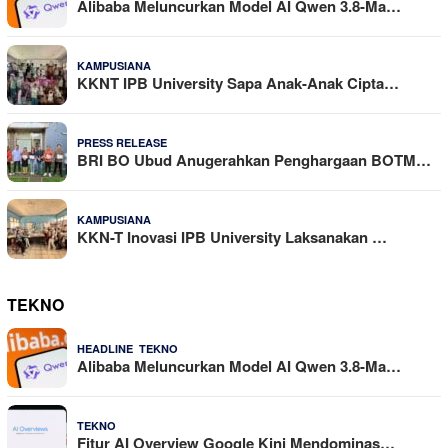
Alibaba Meluncurkan Model AI Qwen 3.8-Ma…
19 Dilihat
KAMPUSIANA
KKNT IPB University Sapa Anak-Anak Cipta…
18 Dilihat
PRESS RELEASE
BRI BO Ubud Anugerahkan Penghargaan BOTM…
15 Dilihat
KAMPUSIANA
KKN-T Inovasi IPB University Laksanakan …
TEKNO
,
4 Agustus 2026
HEADLINE
TEKNO
Alibaba Meluncurkan Model AI Qwen 3.8-Ma…
29 Juli 2026
TEKNO
Fitur AI Overview Google Kini Mendominas…