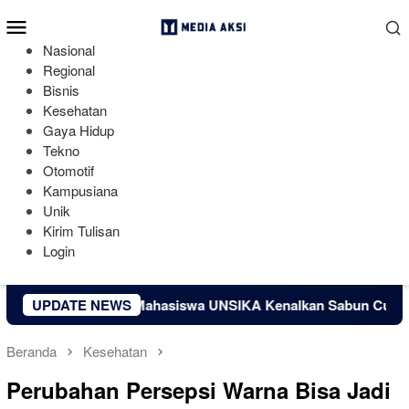
Loncat
Menu
ke
Mobile
konten
Nasional
Regional
Bisnis
Kesehatan
Gaya Hidup
Tekno
Otomotif
Kampusiana
Unik
Kirim Tulisan
Login
adi Manfaat, Mahasiswa UNSIKA Kenalkan Sabun Cuci Piring da
UPDATE NEWS
Beranda
Kesehatan
Perubahan Persepsi Warna Bisa Jadi