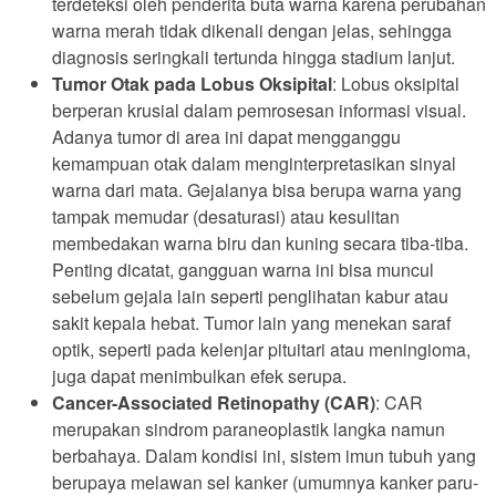
terdeteksi oleh penderita buta warna karena perubahan
warna merah tidak dikenali dengan jelas, sehingga
diagnosis seringkali tertunda hingga stadium lanjut.
Tumor Otak pada Lobus Oksipital
: Lobus oksipital
berperan krusial dalam pemrosesan informasi visual.
Adanya tumor di area ini dapat mengganggu
kemampuan otak dalam menginterpretasikan sinyal
warna dari mata. Gejalanya bisa berupa warna yang
tampak memudar (desaturasi) atau kesulitan
membedakan warna biru dan kuning secara tiba-tiba.
Penting dicatat, gangguan warna ini bisa muncul
sebelum gejala lain seperti penglihatan kabur atau
sakit kepala hebat. Tumor lain yang menekan saraf
optik, seperti pada kelenjar pituitari atau meningioma,
juga dapat menimbulkan efek serupa.
Cancer-Associated Retinopathy (CAR)
: CAR
merupakan sindrom paraneoplastik langka namun
berbahaya. Dalam kondisi ini, sistem imun tubuh yang
berupaya melawan sel kanker (umumnya kanker paru-