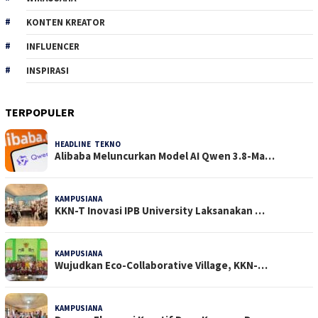
KONTEN KREATOR
INFLUENCER
INSPIRASI
TERPOPULER
HEADLINE
,
TEKNO
32 Dilihat
Alibaba Meluncurkan Model AI Qwen 3.8-Ma…
KAMPUSIANA
24 Dilihat
KKN-T Inovasi IPB University Laksanakan …
KAMPUSIANA
18 Dilihat
Wujudkan Eco-Collaborative Village, KKN-…
KAMPUSIANA
15 Dilihat