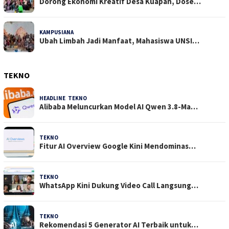
Dorong Ekonomi Kreatif Desa Kuapan, Dose…
KAMPUSIANA
15 Dilihat
Ubah Limbah Jadi Manfaat, Mahasiswa UNSI…
TEKNO
HEADLINE
,
TEKNO
4 Agustus 2026
Alibaba Meluncurkan Model AI Qwen 3.8-Ma…
TEKNO
29 Juli 2026
Fitur AI Overview Google Kini Mendominas…
TEKNO
29 Juli 2026
WhatsApp Kini Dukung Video Call Langsung…
TEKNO
23 Juli 2026
Rekomendasi 5 Generator AI Terbaik untuk…