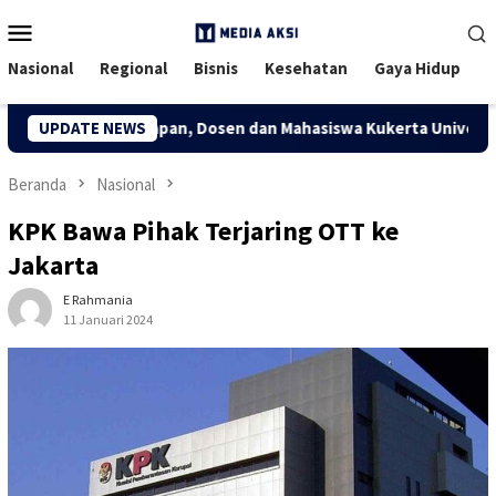
Menu
Mobile
Nasional
Regional
Bisnis
Kesehatan
Gaya Hidup
tif Desa Kuapan, Dosen dan Mahasiswa Kukerta Universitas Ria
UPDATE NEWS
Beranda
Nasional
KPK Bawa Pihak Terjaring OTT ke
Jakarta
E Rahmania
11 Januari 2024
133 Dilihat