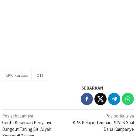
KPK. korupsi
OTT
SEBARKAN
Navigasi
Pos sebelumnya
Pos berikutnya
Cerita Keseruan Penyanyi
KPK Pelajari Temuan PPATK Soal
pos
Dangdut Tarling Siti Aliyah
Dana Kampanye
Konser di Taiwan