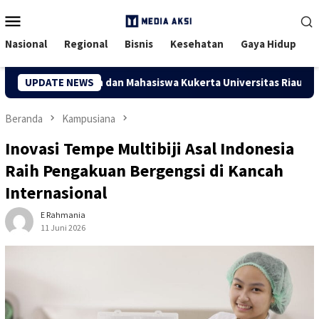
Menu
Mobile
Nasional
Regional
Bisnis
Kesehatan
Gaya Hidup
apan, Dosen dan Mahasiswa Kukerta Universitas Riau Serahkan 
UPDATE NEWS
Beranda
Kampusiana
Inovasi Tempe Multibiji Asal Indonesia
Raih Pengakuan Bergengsi di Kancah
Internasional
E Rahmania
11 Juni 2026
28 Dilihat