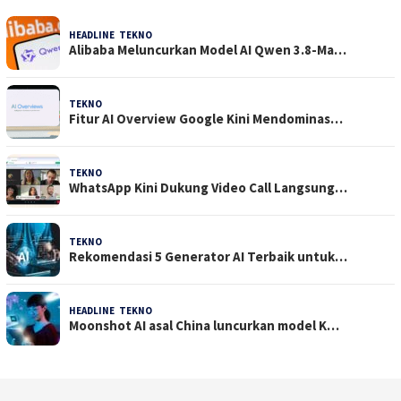
HEADLINE
,
TEKNO
4 Agustus 2026
Alibaba Meluncurkan Model AI Qwen 3.8-Ma…
TEKNO
29 Juli 2026
Fitur AI Overview Google Kini Mendominas…
TEKNO
29 Juli 2026
WhatsApp Kini Dukung Video Call Langsung…
TEKNO
23 Juli 2026
Rekomendasi 5 Generator AI Terbaik untuk…
HEADLINE
,
TEKNO
21 Juli 2026
Moonshot AI asal China luncurkan model K…