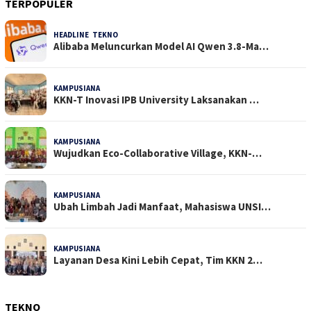
TERPOPULER
HEADLINE
,
TEKNO
30 Dilihat
Alibaba Meluncurkan Model AI Qwen 3.8-Ma…
KAMPUSIANA
22 Dilihat
KKN-T Inovasi IPB University Laksanakan …
KAMPUSIANA
18 Dilihat
Wujudkan Eco-Collaborative Village, KKN-…
KAMPUSIANA
14 Dilihat
Ubah Limbah Jadi Manfaat, Mahasiswa UNSI…
KAMPUSIANA
13 Dilihat
Layanan Desa Kini Lebih Cepat, Tim KKN 2…
TEKNO