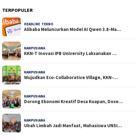
TERPOPULER
HEADLINE
,
TEKNO
32 Dilihat
Alibaba Meluncurkan Model AI Qwen 3.8-Ma…
KAMPUSIANA
25 Dilihat
KKN-T Inovasi IPB University Laksanakan …
KAMPUSIANA
18 Dilihat
Wujudkan Eco-Collaborative Village, KKN-…
KAMPUSIANA
17 Dilihat
Dorong Ekonomi Kreatif Desa Kuapan, Dose…
KAMPUSIANA
15 Dilihat
Ubah Limbah Jadi Manfaat, Mahasiswa UNSI…