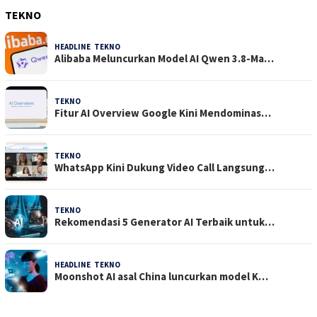
TEKNO
HEADLINE
,
TEKNO
4 Agustus 2026
Alibaba Meluncurkan Model AI Qwen 3.8-Ma…
TEKNO
29 Juli 2026
Fitur AI Overview Google Kini Mendominas…
TEKNO
29 Juli 2026
WhatsApp Kini Dukung Video Call Langsung…
TEKNO
23 Juli 2026
Rekomendasi 5 Generator AI Terbaik untuk…
HEADLINE
,
TEKNO
21 Juli 2026
Moonshot AI asal China luncurkan model K…