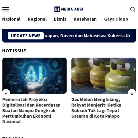
Menu
Mobile
Nasional
Regional
Bisnis
Kesehatan
Gaya Hidup
mi Kreatif Desa Kuapan, Dosen dan Mahasiswa Kukerta Universit
UPDATE NEWS
HOT ISSUE
«
»
Pemerintah Proyeksi
Gas Melon Menghilang,
Digitalisasi dan Kecerdasan
Rakyat Menjerit: Ketika
Buatan Mampu Dongkrak
Subsidi Tak Lagi Tepat
Pertumbuhan Ekonomi
Sasaran di Kota Palopo
Nasional