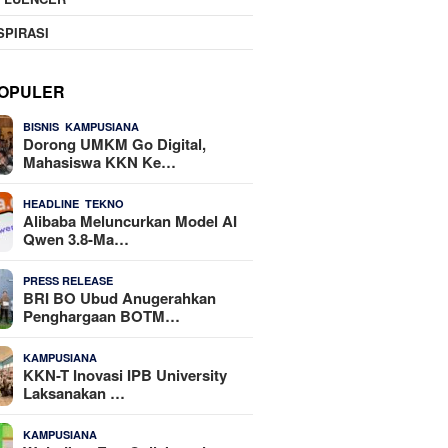
SPIRASI
OPULER
,
24 Dilihat
BISNIS
KAMPUSIANA
Dorong UMKM Go Digital,
Mahasiswa KKN Ke…
,
22 Dilihat
HEADLINE
TEKNO
Alibaba Meluncurkan Model AI
Qwen 3.8-Ma…
18 Dilihat
PRESS RELEASE
BRI BO Ubud Anugerahkan
Penghargaan BOTM…
15 Dilihat
KAMPUSIANA
KKN-T Inovasi IPB University
Laksanakan …
12 Dilihat
KAMPUSIANA