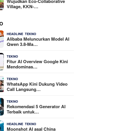
Wujudkan Eco-Collaborative
Village, KKN-…
O
,
4 Agustus 2026
HEADLINE
TEKNO
Alibaba Meluncurkan Model AI
Qwen 3.8-Ma…
29 Juli 2026
TEKNO
Fitur AI Overview Google Kini
Mendominas…
29 Juli 2026
TEKNO
WhatsApp Kini Dukung Video
Call Langsung…
23 Juli 2026
TEKNO
Rekomendasi 5 Generator AI
Terbaik untuk…
,
21 Juli 2026
HEADLINE
TEKNO
Moonshot AI asal China