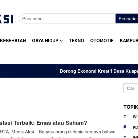
Pencaria
KESEHATAN
GAYA HIDUP
TEKNO
OTOMOTIF
KAMPUS
Dorong Ekonomi Kreatif Desa Kuapan, Do
Cari
untuk:
TOPI
W
E
9 Mei 2025
stasi Terbaik: Emas atau Saham?
Rahmania
K
TA, Media Aksi – Banyak orang di dunia percaya bahwa
IN