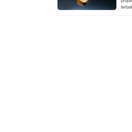
prope
terba