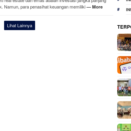
rti real estate dan emas adalah investasi jangka panjang
ik. Namun, para penasihat keuangan memiliki
— More
IN
Lihat Lainnya
TERP