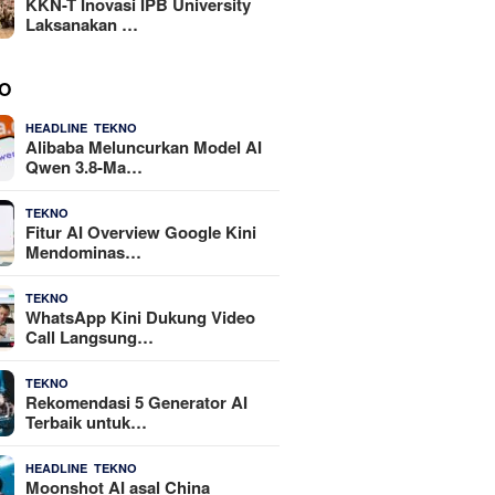
KKN-T Inovasi IPB University
Laksanakan …
O
,
4 Agustus 2026
HEADLINE
TEKNO
Alibaba Meluncurkan Model AI
Qwen 3.8-Ma…
29 Juli 2026
TEKNO
Fitur AI Overview Google Kini
Mendominas…
29 Juli 2026
TEKNO
WhatsApp Kini Dukung Video
Call Langsung…
23 Juli 2026
TEKNO
Rekomendasi 5 Generator AI
Terbaik untuk…
,
21 Juli 2026
HEADLINE
TEKNO
Moonshot AI asal China