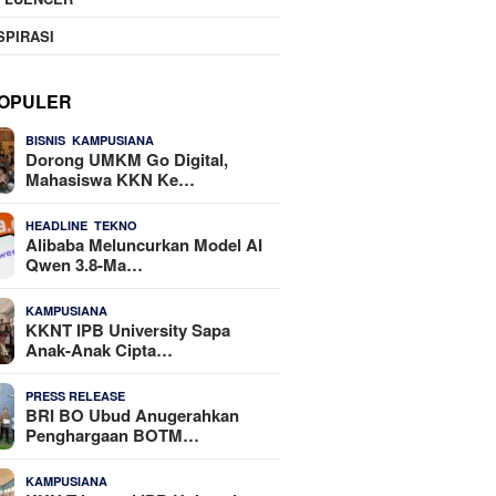
SPIRASI
OPULER
,
24 Dilihat
BISNIS
KAMPUSIANA
Dorong UMKM Go Digital,
Mahasiswa KKN Ke…
,
22 Dilihat
HEADLINE
TEKNO
Alibaba Meluncurkan Model AI
Qwen 3.8-Ma…
19 Dilihat
KAMPUSIANA
KKNT IPB University Sapa
Anak-Anak Cipta…
18 Dilihat
PRESS RELEASE
BRI BO Ubud Anugerahkan
Penghargaan BOTM…
15 Dilihat
KAMPUSIANA