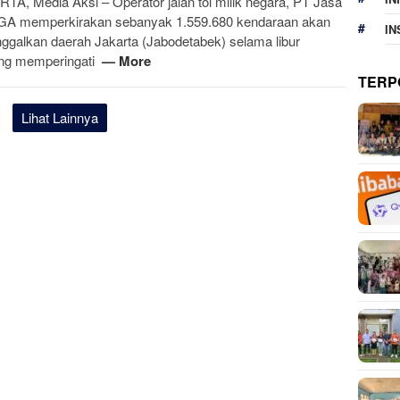
TA, Media Aksi – Operator jalan tol milik negara, PT Jasa
A memperkirakan sebanyak 1.559.680 kendaraan akan
IN
ggalkan daerah Jakarta (Jabodetabek) selama libur
ng memperingati
— More
TERP
Lihat Lainnya