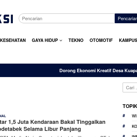
Pencaria
KESEHATAN
GAYA HIDUP
TEKNO
OTOMOTIF
KAMPUS
Dorong Ekonomi Kreatif Desa Kuapan, Dos
Cari
untuk:
TOPI
W
Denny
27 Januari 2025
NAL
tar 1,5 Juta Kendaraan Bakal Tinggalkan
Kurnia
K
detabek Selama Libur Panjang
IN