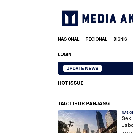
Loncat
ke
konten
NASIONAL
REGIONAL
BISNIS
LOGIN
UPDATE NEWS
HOT ISSUE
TAG:
LIBUR PANJANG
NASIO
Seki
Jabo