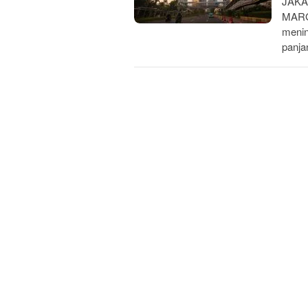
JAKAR
MARG
menin
panja