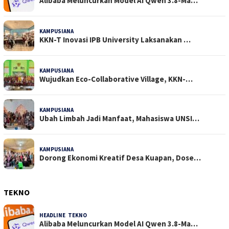
Alibaba Meluncurkan Model AI Qwen 3.8-Ma…
KAMPUSIANA
22 Dilihat
KKN-T Inovasi IPB University Laksanakan …
KAMPUSIANA
18 Dilihat
Wujudkan Eco-Collaborative Village, KKN-…
KAMPUSIANA
14 Dilihat
Ubah Limbah Jadi Manfaat, Mahasiswa UNSI…
KAMPUSIANA
13 Dilihat
Dorong Ekonomi Kreatif Desa Kuapan, Dose…
TEKNO
HEADLINE
,
TEKNO
4 Agustus 2026
Alibaba Meluncurkan Model AI Qwen 3.8-Ma…