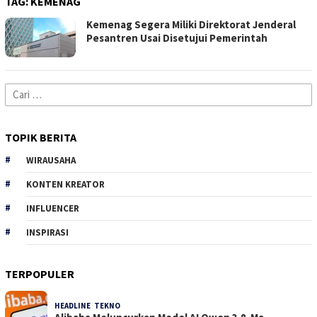
TAG:
KEMENAG
Kemenag Segera Miliki Direktorat Jenderal
Pesantren Usai Disetujui Pemerintah
Cari
untuk:
TOPIK BERITA
WIRAUSAHA
KONTEN KREATOR
INFLUENCER
INSPIRASI
TERPOPULER
HEADLINE
,
TEKNO
31 Dilihat