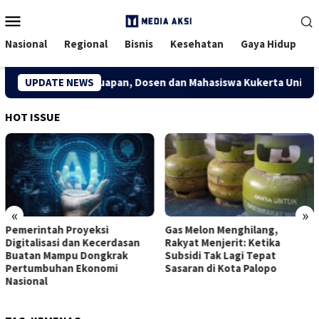
Menu
Mobile
Nasional
Regional
Bisnis
Kesehatan
Gaya Hidup
i Kreatif Desa Kuapan, Dosen dan Mahasiswa Kukerta Universita
UPDATE NEWS
HOT ISSUE
«
»
Pemerintah Proyeksi
Gas Melon Menghilang,
Digitalisasi dan Kecerdasan
Rakyat Menjerit: Ketika
Buatan Mampu Dongkrak
Subsidi Tak Lagi Tepat
Pertumbuhan Ekonomi
Sasaran di Kota Palopo
Nasional